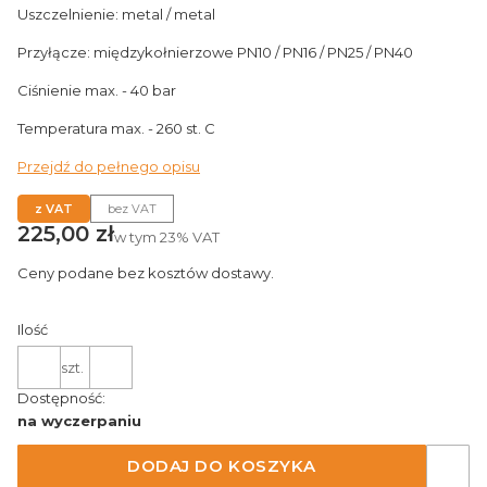
Uszczelnienie: metal / metal
Przyłącze: międzykołnierzowe PN10 / PN16 / PN25 / PN40
Ciśnienie max. - 40 bar
Temperatura max. - 260 st. C
Przejdź do pełnego opisu
z VAT
bez VAT
Cena
225,00 zł
w tym
23%
VAT
Ceny podane bez kosztów dostawy.
Ilość
szt.
Dostępność:
na wyczerpaniu
DODAJ DO KOSZYKA