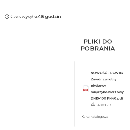
Czas wysyłki:
48 godzin
PLIKI DO
POBRANIA
NOWOŚĆ - PCW114
Zawór zwrotny
płytkowy
międzykołnierzowy
DN15-100 PN40.pdf
140.08 kB
Karta katalogowa