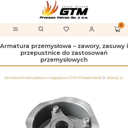
Produk
Otwórz wyszukiwarkę
Szukaj
Menu
Ulubione
Zaloguj się
Koszy
Armatura przemysłowa – zawory, zasuwy i
przepustnice do zastosowań
przemysłowych
Armatura Przemysłowa z magazynu | GTM Process Valves
Zawory zwr