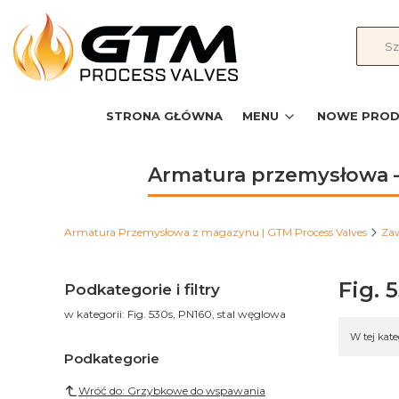
STRONA GŁÓWNA
MENU
NOWE PROD
Armatura przemysłowa –
Armatura Przemysłowa z magazynu | GTM Process Valves
Za
Fig. 
Podkategorie i filtry
w kategorii: Fig. 530s, PN160, stal węglowa
Lista
W tej kat
Podkategorie
Wróć do: Grzybkowe do wspawania