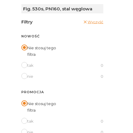
Fig. 530s, PN160, stal węglowa
Filtry
Wyczyść
NOWOŚĆ
Nie stosuj tego
filtra
tak
0
nie
0
PROMOCJA
Nie stosuj tego
filtra
tak
0
nie
0