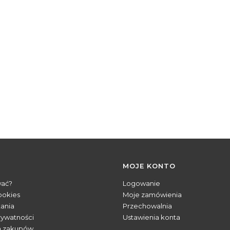
MOJE KONTO
wać?
Logowanie
ookies
Moje zamówienia
tania
Przechowalnia
rywatności
Ustawienia konta
n zakupów