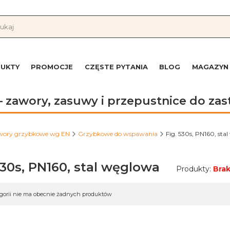
UKTY
PROMOCJE
CZĘSTE PYTANIA
BLOG
MAGAZYN
 zawory, zasuwy i przepustnice do z
wory grzybkowe wg EN
Grzybkowe do wspawania
Fig. 530s, PN160, sta
530s, PN160, stal węglowa
Produkty:
Bra
 produktów
egorii nie ma obecnie żadnych produktów