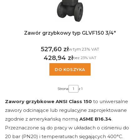
Zawór grzybkowy typ GLVF150 3/4"
527,60 zł
w tym %s VAT
w tym
23%
VAT
Cena brutto
428,94 zł
bez 23% VAT
Cena netto
DO KOSZYKA
Strona
z 1
Zawory grzybkowe ANSI Class 150
to uniwersalne
zawory odcinające lub regulacyjne zaprojektowane
zgodnie z amerykańską normą
ASME B16.34
.
Przeznaczone są do pracy w układach o ciśnieniu do
20 bar (PN20) i temperaturach sięgających 400°C.