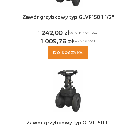
Zawór grzybkowy typ GLVF150 1 1/2"
1 242,00 zł
w tym %s VAT
w tym
23%
VAT
Cena brutto
1 009,76 zł
bez 23% VAT
Cena netto
DO KOSZYKA
Zawór grzybkowy typ GLVF150 1"