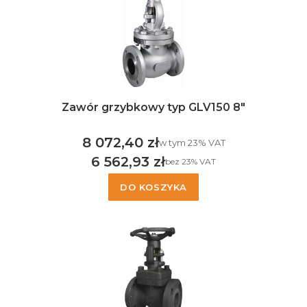
Zawór grzybkowy typ GLV150 8"
8 072,40 zł
w tym %s VAT
w tym
23%
VAT
Cena brutto
6 562,93 zł
bez 23% VAT
Cena netto
DO KOSZYKA