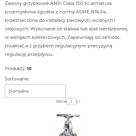
Zawory grzybkowe ANSI Class 150 to armatura
przemysłowa zgodna z normą ASME B16.34,
przeznaczona do instalacji parowych, wodnych i
olejowych. Wykonane ze staliwa lub stali nierdzewnej,
w wersjach kołnierzowych. Zapewniają szczelność,
trwałość a z grzybem regulacyjnym precyzyjną
regulację przepływu.
Produkty:
10
Lista produktów
Sortowanie:
Domyślne
Strona
z 1