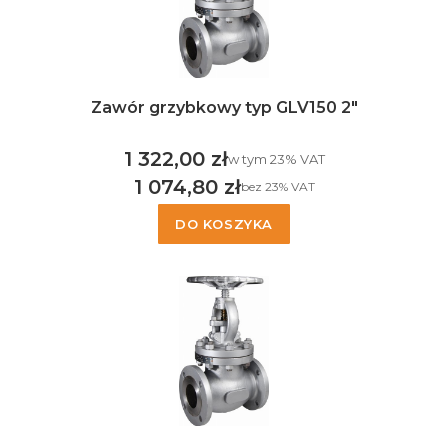
Zawór grzybkowy typ GLV150 2"
1 322,00 zł
w tym %s VAT
w tym
23%
VAT
Cena brutto
1 074,80 zł
bez 23% VAT
Cena netto
DO KOSZYKA