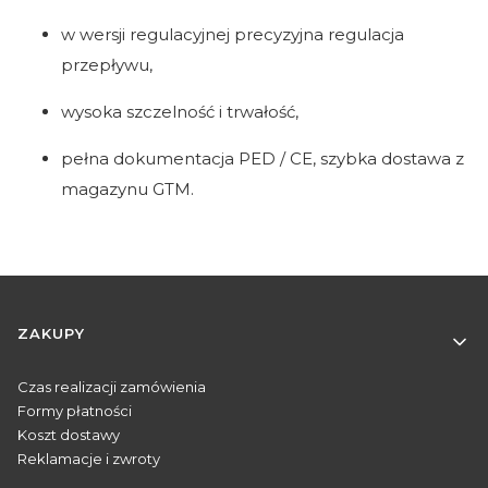
w wersji regulacyjnej precyzyjna regulacja
przepływu,
wysoka szczelność i trwałość,
pełna dokumentacja PED / CE, szybka dostawa z
magazynu GTM.
Linki w stopce
ZAKUPY
Czas realizacji zamówienia
Formy płatności
Koszt dostawy
Reklamacje i zwroty