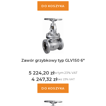
DO KOSZYKA
Zawór grzybkowy typ GLV150 6"
5 224,20 zł
w tym %s VAT
w tym
23%
VAT
Cena brutto
4 247,32 zł
bez 23% VAT
Cena netto
DO KOSZYKA