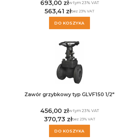
693,00 zł
w tym %s VAT
w tym
23%
VAT
Cena brutto
563,41 zł
bez 23% VAT
Cena netto
DO KOSZYKA
Zawór grzybkowy typ GLVF150 1/2"
456,00 zł
w tym %s VAT
w tym
23%
VAT
Cena brutto
370,73 zł
bez 23% VAT
Cena netto
DO KOSZYKA