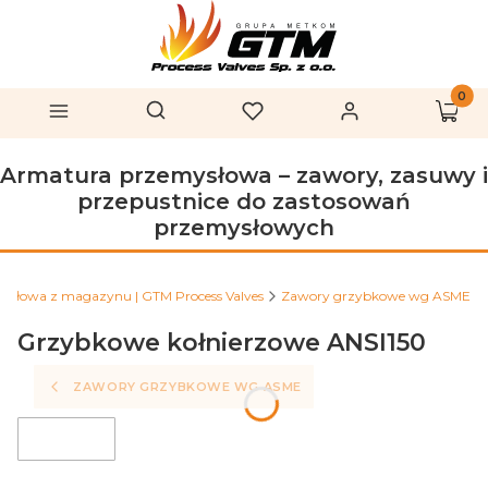
Produk
Otwórz wyszukiwarkę
Szukaj
Menu
Ulubione
Zaloguj się
Koszy
Armatura przemysłowa – zawory, zasuwy i
przepustnice do zastosowań
przemysłowych
ysłowa z magazynu | GTM Process Valves
Zawory grzybkowe wg ASME
Grzybkowe kołnierzowe ANSI150
ZAWORY GRZYBKOWE WG ASME
FILTRY