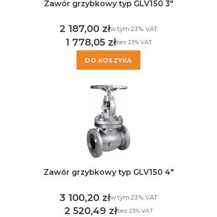
Zawór grzybkowy typ GLV150 3"
2 187,00 zł
w tym %s VAT
w tym
23%
VAT
Cena brutto
1 778,05 zł
bez 23% VAT
Cena netto
DO KOSZYKA
Zawór grzybkowy typ GLV150 4"
3 100,20 zł
w tym %s VAT
w tym
23%
VAT
Cena brutto
2 520,49 zł
bez 23% VAT
Cena netto