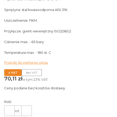
Sprężyna: stal kwasoodporna AISI 316
Uszczelnienie: FKM
Przyłącze: gwint wewnętrzny ISO228(G)
Ciśnienie max. - 63 bary
Temperatura max. - 180 st. C
Przejdź do pełnego opisu
z VAT
bez VAT
Cena
70,11 zł
w tym
23%
VAT
Ceny podane bez kosztów dostawy.
Ilość
szt.