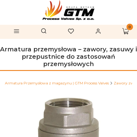
Produk
Otwórz wyszukiwarkę
Szukaj
Menu
Ulubione
Zaloguj się
Koszy
Armatura przemysłowa – zawory, zasuwy i
przepustnice do zastosowań
przemysłowych
Armatura Przemysłowa z magazynu | GTM Process Valves
Zawory zwr