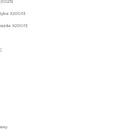
 (GG25)
zyba: X20Cr13
iazda: X20Cr13
 C
awy.