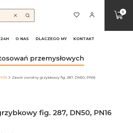
Produkty
Koszyk
Ulubione
Zaloguj się
Wyczyść
Szukaj
 24H
O NAS
DLACZEGO MY
KONTAKT
astosowań przemysłowych
PN16
Zawór zwrotny grzybkowy fig. 287, DN50, PN16
rzybkowy fig. 287, DN50, PN16