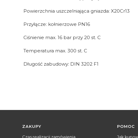
Powierzchnia uszczelniająca gniazda: X20Cr13
Przyłącze: kołnierzowe PN16
Ciśnienie max. 16 bar przy 20 st. C
Temperatura max. 300 st. C
Długość zabudowy: DIN 3202 F1
Linki w stopce
ZAKUPY
POMOC
Czas realizacji zamówienia
Jak kupo