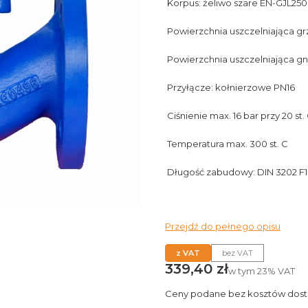
Korpus: żeliwo szare EN-GJL250
Powierzchnia uszczelniająca gr
Powierzchnia uszczelniająca gn
Przyłącze: kołnierzowe PN16
Ciśnienie max. 16 bar przy 20 st.
Temperatura max. 300 st. C
Długość zabudowy: DIN 3202 F1
Przejdź do pełnego opisu
z VAT
bez VAT
Cena
339,40 zł
w tym
23%
VAT
Ceny podane bez kosztów dost