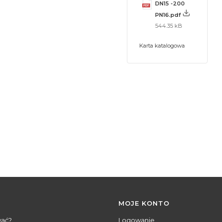
DN15 -200
PN16.pdf
544.35 kB
Karta katalogowa
MOJE KONTO
wać?
Logowanie