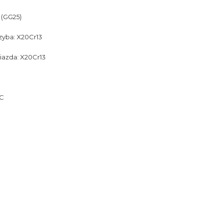
 (GG25)
zyba: X20Cr13
iazda: X20Cr13
 C