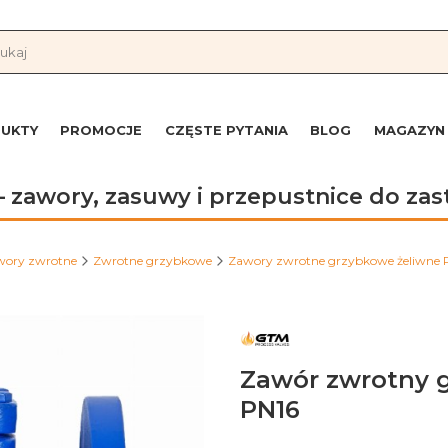
UKTY
PROMOCJE
CZĘSTE PYTANIA
BLOG
MAGAZYN
 zawory, zasuwy i przepustnice do z
wory zwrotne
Zwrotne grzybkowe
Zawory zwrotne grzybkowe żeliwne 
Zawór zwrotny g
PN16