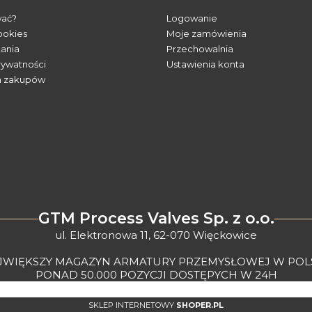
wać?
Logowanie
ookies
Moje zamówienia
tania
Przechowalnia
rywatności
Ustawienia konta
n zakupów
GTM Process Valves Sp. z o.o.
ul. Elektronowa 11, 62-070 Więckowice
JWIĘKSZY MAGAZYN ARMATURY PRZEMYSŁOWEJ W POL
PONAD 50.000 POZYCJI DOSTĘPYCH W 24H
SKLEP INTERNETOWY
SHOPER.PL