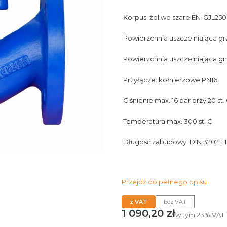
Korpus: żeliwo szare EN-GJL250
Powierzchnia uszczelniająca gr
Powierzchnia uszczelniająca gn
Przyłącze: kołnierzowe PN16
Ciśnienie max. 16 bar przy 20 st.
Temperatura max. 300 st. C
Długość zabudowy: DIN 3202 F1
Przejdź do pełnego opisu
z VAT
bez VAT
Cena
1 090,20 zł
w tym
23%
VAT