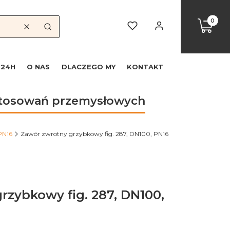
Produkty
Koszyk
Ulubione
Zaloguj się
Wyczyść
Szukaj
 24H
O NAS
DLACZEGO MY
KONTAKT
astosowań przemysłowych
PN16
Zawór zwrotny grzybkowy fig. 287, DN100, PN16
rzybkowy fig. 287, DN100,