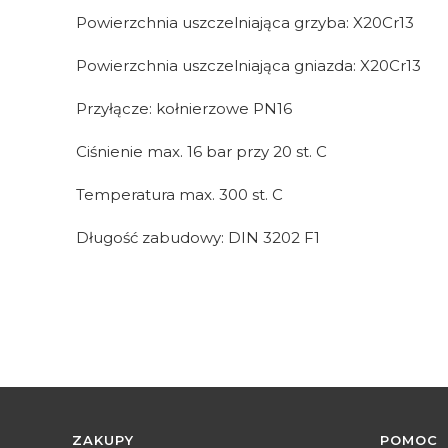
Powierzchnia uszczelniająca grzyba: X20Cr13
Powierzchnia uszczelniająca gniazda: X20Cr13
Przyłącze: kołnierzowe PN16
Ciśnienie max. 16 bar przy 20 st. C
Temperatura max. 300 st. C
Długość zabudowy: DIN 3202 F1
Linki w stopce
ZAKUPY
POMOC