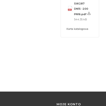
SW287
DN15 -200
PN16.pdf
544.35 kB
Karta katalogowa
MOJE KONTO