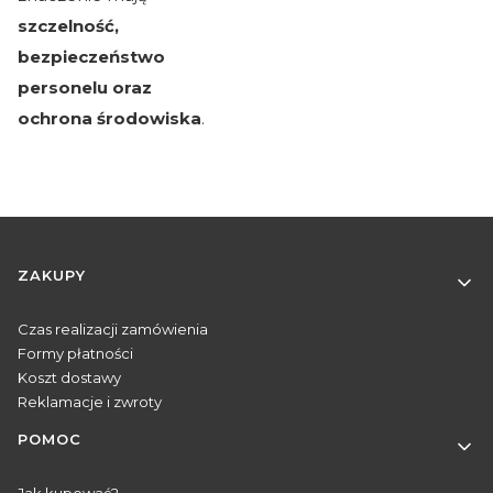
szczelność,
bezpieczeństwo
personelu oraz
ochrona środowiska
.
Linki w stopce
ZAKUPY
Czas realizacji zamówienia
Formy płatności
Koszt dostawy
Reklamacje i zwroty
POMOC
Jak kupować?