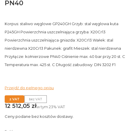
PN40
Korpus: staliwo węglowe GP240GH Grzyb: stal węglowa kuta
P245GH Powierzchnia uszczelniająca grzyba: X20Cr13
Powierzchnia uszczelniająca gniazda: X20Cr13 Wałek: stal
nierdzewna X20Cr13 Pakunek: grafit Mieszek: stal nierdzewna
Przyłącze: kołnierzowe PN40 Ciśnienie max. 40 bar przy 20 st. C
Temperatura max. 425 st. C Długość zabudowy: DIN 3202 F1
Przejdź do pełnego opisu
z VAT
bez VAT
Cena
12 512,05 zł
w tym
23%
VAT
Ceny podane bez kosztów dostawy.