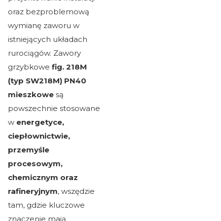
oraz bezproblemową
wymianę zaworu w
istniejących układach
rurociągów. Zawory
grzybkowe
fig. 218M
(typ SW218M) PN40
mieszkowe
są
powszechnie stosowane
w
energetyce,
ciepłownictwie,
przemyśle
procesowym,
chemicznym oraz
rafineryjnym
, wszędzie
tam, gdzie kluczowe
znaczenie mają