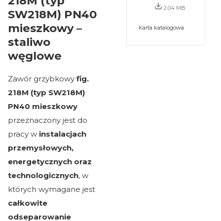
218M (typ
2.04 MB
SW218M) PN40
mieszkowy –
Karta katalogowa
staliwo
węglowe
Zawór grzybkowy
fig.
218M (typ SW218M)
PN40 mieszkowy
przeznaczony jest do
pracy w
instalacjach
przemysłowych,
energetycznych oraz
technologicznych
, w
których wymagane jest
całkowite
odseparowanie