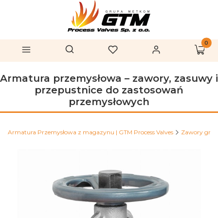
Produk
Otwórz wyszukiwarkę
Szukaj
Menu
Ulubione
Zaloguj się
Koszy
Armatura przemysłowa – zawory, zasuwy i
przepustnice do zastosowań
przemysłowych
Armatura Przemysłowa z magazynu | GTM Process Valves
Zawory grz