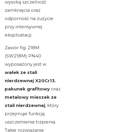
wysoką szczelność
zamknięcia oraz
odporność na zużycie
przy intensywnej
eksploatacji.
Zawór fig. 218M
(SW218M) PN40
wyposażony jest w
wałek ze stali
nierdzewnej X20Cr13
,
pakunek grafitowy
oraz
metalowy mieszek ze
stali nierdzewnej
, który
przejmuje funkcję
uszczelnienia trzpienia.
Takie rozwiązanie