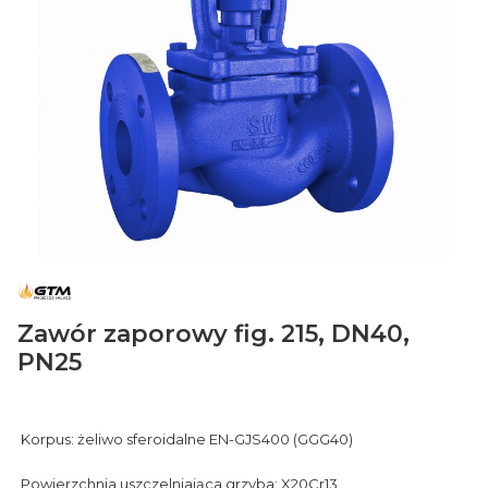
Zawór zaporowy fig. 215, DN40,
PN25
Korpus: żeliwo sferoidalne EN-GJS400 (GGG40)
Powierzchnia uszczelniająca grzyba: X20Cr13