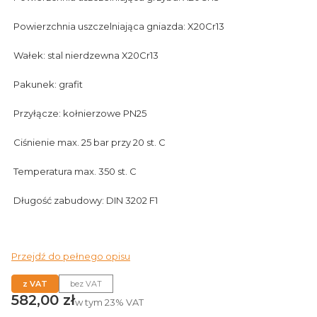
Powierzchnia uszczelniająca gniazda: X20Cr13
Wałek: stal nierdzewna X20Cr13
Pakunek: grafit
Przyłącze: kołnierzowe PN25
Ciśnienie max. 25 bar przy 20 st. C
Temperatura max. 350 st. C
Długość zabudowy: DIN 3202 F1
Przejdź do pełnego opisu
z VAT
bez VAT
Cena
582,00 zł
w tym
23%
VAT