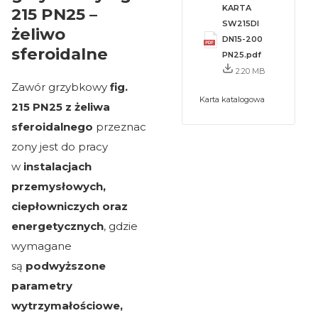
KARTA
215 PN25 –
SW215DI
żeliwo
DN15-200
sferoidalne
PN25.pdf
2.20 MB
Zawór grzybkowy
fig.
Karta katalogowa
215 PN25 z żeliwa
sferoidalnego
przeznac
zony jest do pracy
w
instalacjach
przemysłowych,
ciepłowniczych oraz
energetycznych
, gdzie
wymagane
są
podwyższone
parametry
wytrzymałościowe,