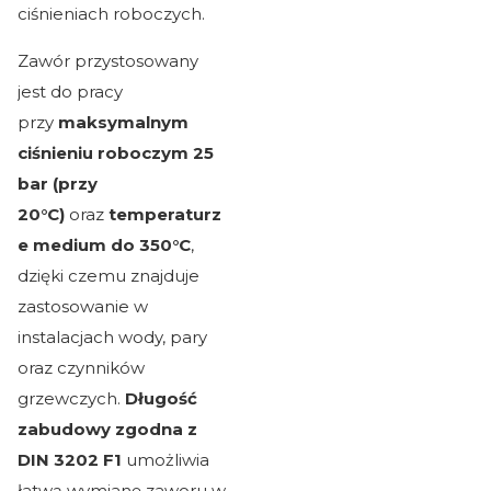
ciśnieniach roboczych.
Zawór przystosowany
jest do pracy
przy
maksymalnym
ciśnieniu roboczym 25
bar (przy
20°C)
oraz
temperaturz
e medium do 350°C
,
dzięki czemu znajduje
zastosowanie w
instalacjach wody, pary
oraz czynników
grzewczych.
Długość
zabudowy zgodna z
DIN 3202 F1
umożliwia
łatwą wymianę zaworu w