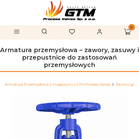
Produk
Otwórz wyszukiwarkę
Szukaj
Menu
Ulubione
Zaloguj się
Koszy
Armatura przemysłowa – zawory, zasuwy i
przepustnice do zastosowań
przemysłowych
Armatura Przemysłowa z magazynu | GTM Process Valves
Zawory grz