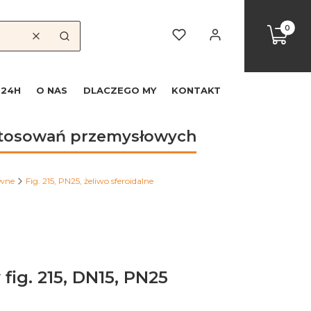
Produkty
Koszyk
Ulubione
Zaloguj się
Wyczyść
Szukaj
 24H
O NAS
DLACZEGO MY
KONTAKT
astosowań przemysłowych
iwne
Fig. 215, PN25, żeliwo sferoidalne
ig. 215, DN15, PN25