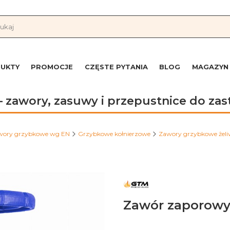
UKTY
PROMOCJE
CZĘSTE PYTANIA
BLOG
MAGAZYN
 zawory, zasuwy i przepustnice do z
wory grzybkowe wg EN
Grzybkowe kołnierzowe
Zawory grzybkowe żel
Zawór zaporowy f