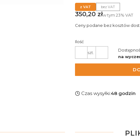
z VAT
bez VAT
Cena
350,20 zł
w tym
23%
VAT
Ceny podane bez kosztów dost
Ilość
Dostępnoś
szt.
na wycze
DO
Czas wysyłki:
48 godzin
PLI