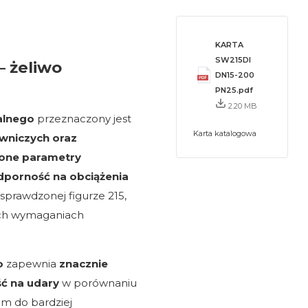
KARTA
SW215DI
– żeliwo
DN15-200
PN25.pdf
2.20 MB
dalnego
przeznaczony jest
Karta katalogowa
owniczych oraz
one parametry
dporność na obciążenia
 sprawdzonej figurze 215,
ych wymaganiach
o
zapewnia
znacznie
ć na udary
w porównaniu
im do bardziej