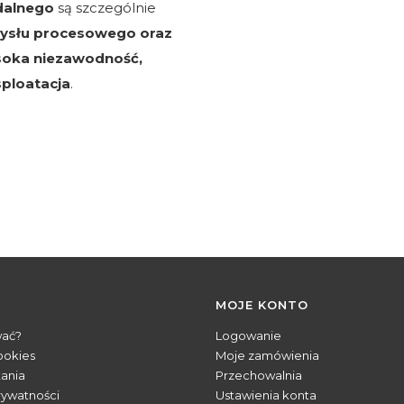
idalnego
są szczególnie
mysłu procesowego oraz
oka niezawodność,
ploatacja
.
MOJE KONTO
wać?
Logowanie
ookies
Moje zamówienia
tania
Przechowalnia
rywatności
Ustawienia konta