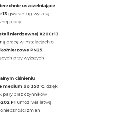
erzchnie uszczelniające
r13
gwarantują wysoką
nej pracy.
stali nierdzewnej X20Cr13
ną pracę w instalacjach o
 kołnierzowe PN25
ących przy wyższych
lnym ciśnieniu
e medium do 350°C
, dzięki
, pary oraz czynników
3202 F1
umożliwia łatwą
konieczności zmian