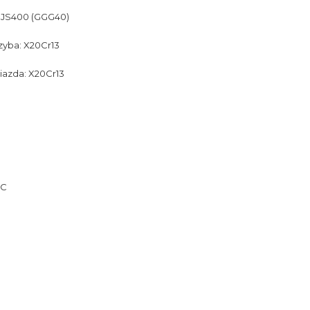
-GJS400 (GGG40)
zyba: X20Cr13
iazda: X20Cr13
 C