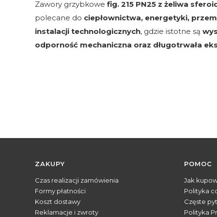
Zawory grzybkowe
fig. 215 PN25 z żeliwa sfero
polecane do
ciepłownictwa, energetyki, prze
instalacji technologicznych
, gdzie istotne są
wys
odporność mechaniczna oraz długotrwała eks
Linki w stopce
ZAKUPY
POMOC
Czas realizacji zamówienia
Jak kupo
Formy płatności
Polityka c
Koszt dostawy
Częste py
Reklamacje i zwroty
Polityka P