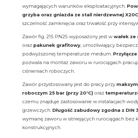
wymagających warunków eksploatacyjnych.
Powi
grzyba oraz gniazda ze stali nierdzewnej X20C
szczelność zamknięcia oraz trwałość przy intensyw
Zawór fig. 215 PN25 wyposażony jest w
wałek ze 
oraz
pakunek grafitowy
, umożliwiający bezpiecz
podwyższonej temperaturze medium.
Przyłącze
pozwala na montaż zaworu w rurociągach pracuj
ciśnieniach roboczych.
Zawór przystosowany jest do pracy przy
maksyma
roboczym 25 bar (przy 20°C)
oraz
temperaturz
czemu znajduje zastosowanie w instalacjach wody
grzewczych.
Długość zabudowy zgodna z DIN 
wymianę zaworu w istniejących rurociągach bez 
konstrukcyjnych.