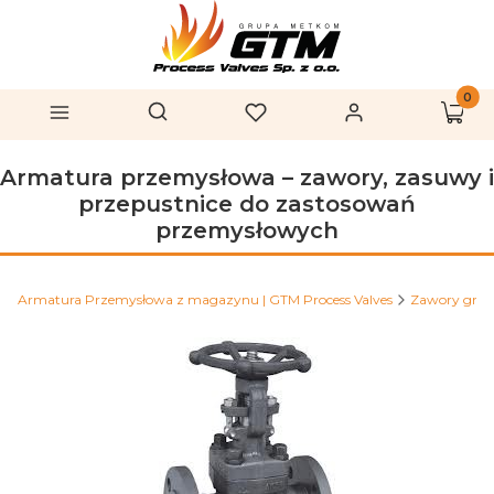
Produk
Otwórz wyszukiwarkę
Szukaj
Menu
Ulubione
Zaloguj się
Koszy
Armatura przemysłowa – zawory, zasuwy i
przepustnice do zastosowań
przemysłowych
Armatura Przemysłowa z magazynu | GTM Process Valves
Zawory grz