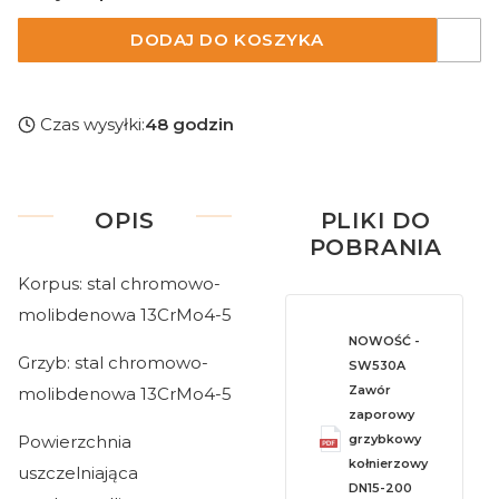
DODAJ DO KOSZYKA
Czas wysyłki:
48 godzin
OPIS
PLIKI DO
POBRANIA
Korpus: stal chromowo-
molibdenowa 13CrMo4-5
NOWOŚĆ -
Grzyb: stal chromowo-
SW530A
Zawór
molibdenowa 13CrMo4-5
zaporowy
Powierzchnia
grzybkowy
kołnierzowy
uszczelniająca
DN15-200