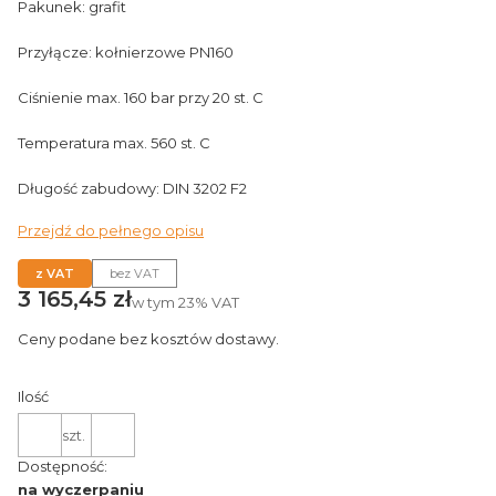
Pakunek: grafit
Przyłącze: kołnierzowe PN160
Ciśnienie max. 160 bar przy 20 st. C
Temperatura max. 560 st. C
Długość zabudowy: DIN 3202 F2
Przejdź do pełnego opisu
z VAT
bez VAT
Cena
3 165,45 zł
w tym
23%
VAT
Ceny podane bez kosztów dostawy.
Ilość
szt.
Dostępność:
na wyczerpaniu