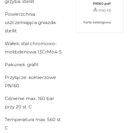
grzyba: stellit
PN160.pdf
91.83 kB
Powierzchnia
uszczelniająca gniazda:
Karta katalogowa
stellit
Wałek: stal chromowo-
molibdenowa 13CrMo4-5
Pakunek: grafit
Przyłącze: kołnierzowe
PN160
Ciśnienie max. 160 bar
przy 20 st. C
Temperatura max. 560 st.
C