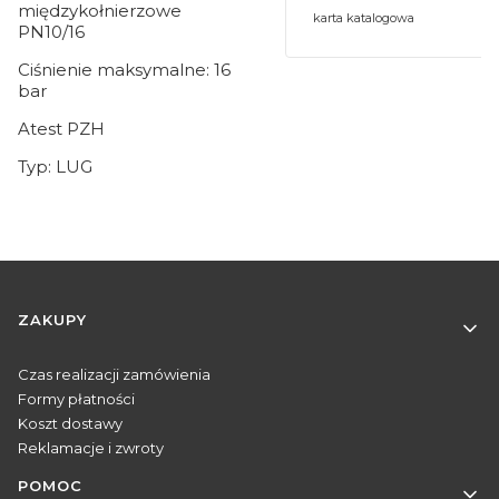
międzykołnierzowe
karta katalogowa
PN10/16
Ciśnienie maksymalne: 16
bar
Atest PZH
Typ: LUG
Linki w stopce
ZAKUPY
Czas realizacji zamówienia
Formy płatności
Koszt dostawy
Reklamacje i zwroty
POMOC