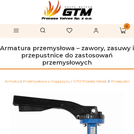
Produk
Otwórz wyszukiwarkę
Szukaj
Menu
Ulubione
Zaloguj się
Koszy
Armatura przemysłowa – zawory, zasuwy i
przepustnice do zastosowań
przemysłowych
Armatura Przemysłowa z magazynu | GTM Process Valves
Przepustnice