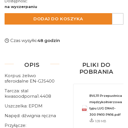
Dostępność:
na wyczerpaniu
DODAJ DO KOSZYKA
Czas wysyłki:
48 godzin
OPIS
PLIKI DO
POBRANIA
Korpus: żeliwo
sferoidalne EN-GJS400
Tarcza: stal
kwasoodporna1.4408
BVL111 Przepustnica
międzykołnierzowa
Uszczelka: EPDM
typu LUG DN40-
300 PN10 PN16.pdf
Napęd: dźwignia ręczna
1.09 MB
Przyłącze: