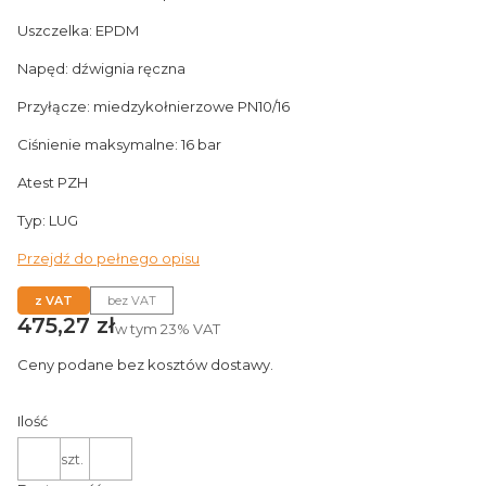
Uszczelka: EPDM
Napęd: dźwignia ręczna
Przyłącze: miedzykołnierzowe PN10/16
Ciśnienie maksymalne: 16 bar
Atest PZH
Typ: LUG
Przejdź do pełnego opisu
z VAT
bez VAT
Cena
475,27 zł
w tym
23%
VAT
Ceny podane bez kosztów dostawy.
Ilość
szt.