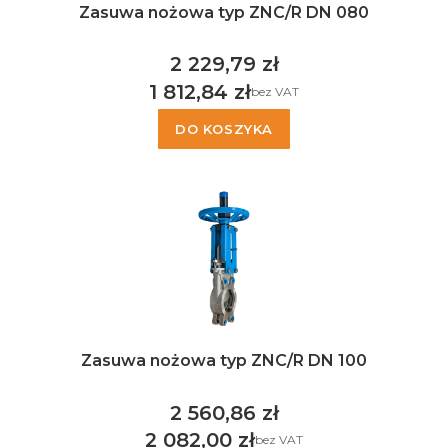
Zasuwa nożowa typ ZNC/R DN 080
2 229,79 zł
Cena
1 812,84 zł
bez VAT
Cena
DO KOSZYKA
Zasuwa nożowa typ ZNC/R DN 100
2 560,86 zł
Cena
2 082,00 zł
bez VAT