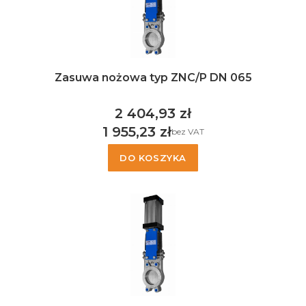
Zasuwa nożowa typ ZNC/P DN 065
2 404,93 zł
Cena
1 955,23 zł
bez VAT
Cena
DO KOSZYKA