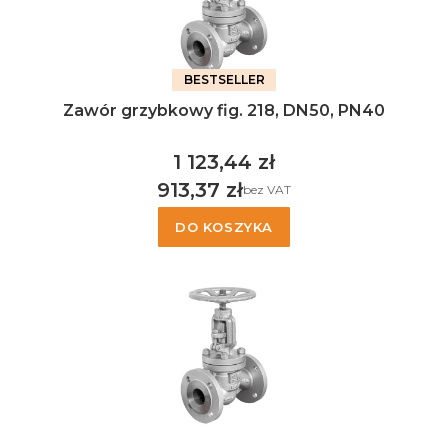
BESTSELLER
Zawór grzybkowy fig. 218, DN50, PN40
1 123,44 zł
Cena
913,37 zł
bez VAT
Cena
DO KOSZYKA