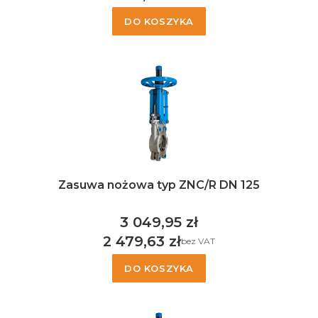
Cena
DO KOSZYKA
Zasuwa nożowa typ ZNC/R DN 125
3 049,95 zł
Cena
2 479,63 zł
bez VAT
Cena
DO KOSZYKA