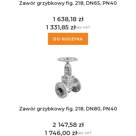
Zawór grzybkowy fig. 218, DN65, PN40
1 638,18 zł
Cena
1 331,85 zł
bez VAT
Cena
DO KOSZYKA
Zawór grzybkowy fig. 218, DN80, PN40
2 147,58 zł
Cena
1 746,00 zł
bez VAT
Cena