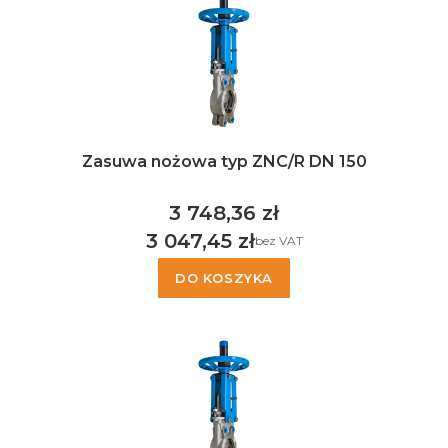
Zasuwa nożowa typ ZNC/R DN 150
3 748,36 zł
Cena
3 047,45 zł
bez VAT
Cena
DO KOSZYKA