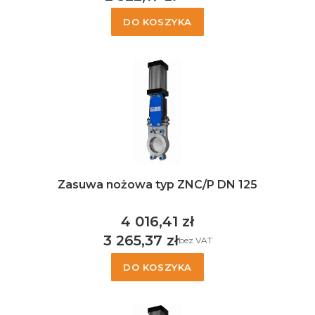
Cena
DO KOSZYKA
Zasuwa nożowa typ ZNC/P DN 125
4 016,41 zł
Cena
3 265,37 zł
bez VAT
Cena
DO KOSZYKA