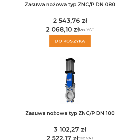
Zasuwa nożowa typ ZNC/P DN 080
2 543,76 zł
Cena
2 068,10 zł
bez VAT
Cena
DO KOSZYKA
Zasuwa nożowa typ ZNC/P DN 100
3 102,27 zł
Cena
2 522,17 zł
bez VAT