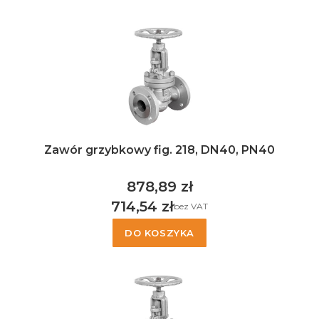
Zawór grzybkowy fig. 218, DN40, PN40
878,89 zł
Cena
714,54 zł
bez VAT
Cena
DO KOSZYKA