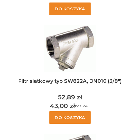
DO KOSZYKA
Filtr siatkowy typ SW822A, DN010 (3/8")
52,89 zł
Cena
43,00 zł
bez VAT
Cena
DO KOSZYKA