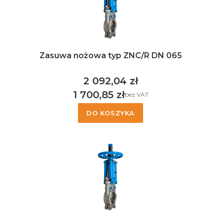
Zasuwa nożowa typ ZNC/R DN 065
2 092,04 zł
Cena
1 700,85 zł
bez VAT
Cena
DO KOSZYKA