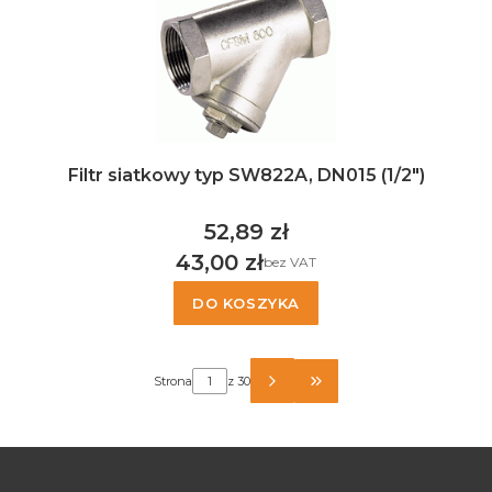
Filtr siatkowy typ SW822A, DN015 (1/2")
52,89 zł
Cena
43,00 zł
bez VAT
Cena
DO KOSZYKA
Strona
z 30
PRZEJDŹ DO OSTATN