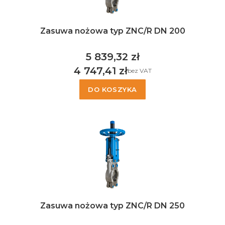
Zasuwa nożowa typ ZNC/R DN 200
5 839,32 zł
Cena
4 747,41 zł
bez VAT
Cena
DO KOSZYKA
Zasuwa nożowa typ ZNC/R DN 250