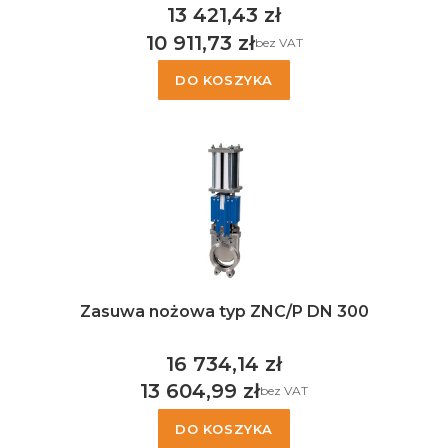
13 421,43 zł
Cena
10 911,73 zł
bez VAT
Cena
DO KOSZYKA
Zasuwa nożowa typ ZNC/P DN 300
16 734,14 zł
Cena
13 604,99 zł
bez VAT
Cena
DO KOSZYKA