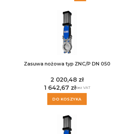
Zasuwa nożowa typ ZNC/P DN 050
2 020,48 zł
Cena
1 642,67 zł
bez VAT
Cena
DO KOSZYKA