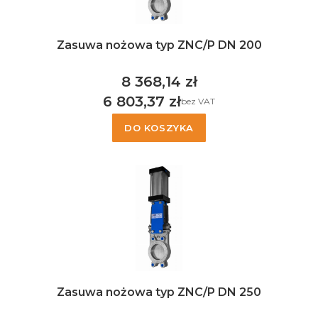
Zasuwa nożowa typ ZNC/P DN 200
8 368,14 zł
Cena
6 803,37 zł
bez VAT
Cena
DO KOSZYKA
Zasuwa nożowa typ ZNC/P DN 250