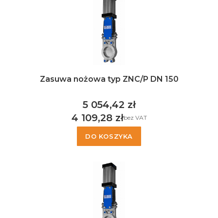
Zasuwa nożowa typ ZNC/P DN 150
5 054,42 zł
Cena
4 109,28 zł
bez VAT
Cena
DO KOSZYKA