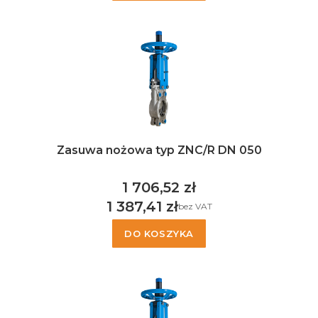
Zasuwa nożowa typ ZNC/R DN 050
1 706,52 zł
Cena
1 387,41 zł
bez VAT
Cena
DO KOSZYKA