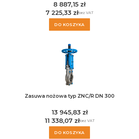
8 887,15 zł
Cena
7 225,33 zł
bez VAT
Cena
DO KOSZYKA
Zasuwa nożowa typ ZNC/R DN 300
13 945,83 zł
Cena
11 338,07 zł
bez VAT
Cena
DO KOSZYKA