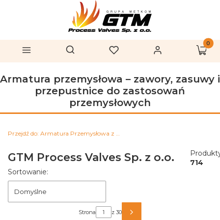
Produk
Otwórz wyszukiwarkę
Szukaj
Menu
Ulubione
Zaloguj się
Koszy
Armatura przemysłowa – zawory, zasuwy i
przepustnice do zastosowań
przemysłowych
Przejdź do:
Armatura Przemysłowa z magazynu | GTM Process Valves
Produkty
GTM Process Valves Sp. z o.o.
714
Lista produktów
Sortowanie:
Domyślne
Strona
z 30
NASTĘPNE PRODUKTY