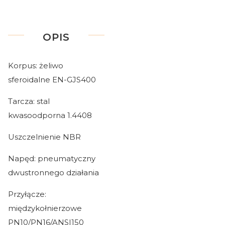
OPIS
Korpus: żeliwo
sferoidalne EN-GJS400
Tarcza: stal
kwasoodporna 1.4408
Uszczelnienie NBR
Napęd: pneumatyczny
dwustronnego działania
Przyłącze:
międzykołnierzowe
PN10/PN16/ANSI150