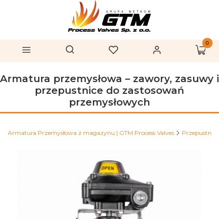
Produk
Otwórz wyszukiwarkę
Szukaj
Menu
Ulubione
Zaloguj się
Koszy
Armatura przemysłowa – zawory, zasuwy i
przepustnice do zastosowań
przemysłowych
Armatura Przemysłowa z magazynu | GTM Process Valves
Przepustnic