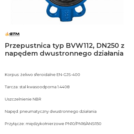
Przepustnica typ BVW112, DN250 z
napędem dwustronnego działania
Korpus: żeliwo sferoidalne EN-GJS-400
Tarcza: stal kwasoodporna 1.4408
Uszczelnienie NBR
Napęd: pneumatyczny dwustronnego działania
Przyłącze: międzykołnierzowe PN10/PN16/ANSI150