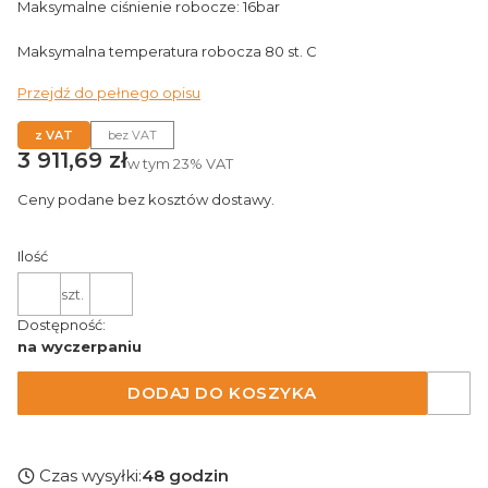
Maksymalne ciśnienie robocze: 16bar
Maksymalna temperatura robocza 80 st. C
Przejdź do pełnego opisu
z VAT
bez VAT
Cena
3 911,69 zł
w tym
23%
VAT
Ceny podane bez kosztów dostawy.
Ilość
szt.
Dostępność:
na wyczerpaniu
DODAJ DO KOSZYKA
Czas wysyłki:
48 godzin