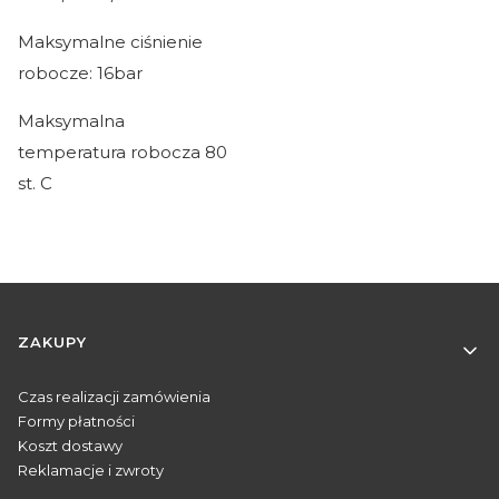
Maksymalne ciśnienie
robocze: 16bar
Maksymalna
temperatura robocza 80
st. C
Linki w stopce
ZAKUPY
Czas realizacji zamówienia
Formy płatności
Koszt dostawy
Reklamacje i zwroty