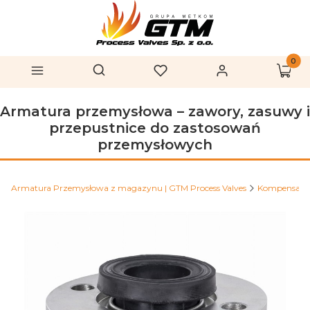
Produk
Otwórz wyszukiwarkę
Szukaj
Menu
Ulubione
Zaloguj się
Koszy
Armatura przemysłowa – zawory, zasuwy i
przepustnice do zastosowań
przemysłowych
Armatura Przemysłowa z magazynu | GTM Process Valves
Kompensato