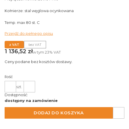
Kołnierze: stal węglowa ocynkowana
Temp. max 80 st. C
Przejdź do pełnego opisu
z VAT
bez VAT
Cena
1 136,52 zł
w tym
23%
VAT
Ceny podane bez kosztów dostawy.
Ilość
szt.
Dostępność:
dostępny na zamówienie
DODAJ DO KOSZYKA