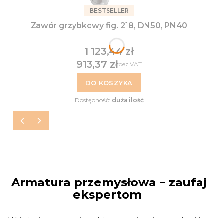
BESTSELLER
Zawór grzybkowy fig. 218, DN50, PN40
1 123,44 zł
Cena
913,37 zł
bez VAT
Cena
DO KOSZYKA
Dostępność:
duża ilość
Armatura przemysłowa – zaufaj
ekspertom