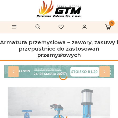
Produk
Otwórz wyszukiwarkę
Szukaj
Menu
Ulubione
Zaloguj się
Koszy
Armatura przemysłowa – zawory, zasuwy i
przepustnice do zastosowań
przemysłowych