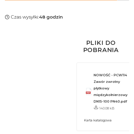
Czas wysyłki:
48 godzin
PLIKI DO
POBRANIA
NOWOŚĆ - PCW114
Zawór zwrotny
płytkowy
międzykołnierzowy
DN15-100 PN40.pdf
140.08 kB
Karta katalogowa