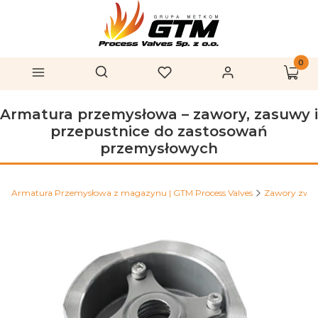
Produk
Otwórz wyszukiwarkę
Szukaj
Menu
Ulubione
Zaloguj się
Koszy
Armatura przemysłowa – zawory, zasuwy i
przepustnice do zastosowań
przemysłowych
Armatura Przemysłowa z magazynu | GTM Process Valves
Zawory zwr