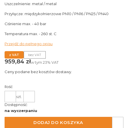
Uszczelnienie: metal / metal
Przyłącze: międzykołnierzowe PN10 / PN16 / PN25 / PN40
Ciśnienie max. - 40 bar
Temperatura max. - 260 st. C
Przejdź do pełnego opisu
z VAT
bez VAT
Cena
959,84 zł
w tym
23%
VAT
Ceny podane bez kosztów dostawy.
Ilość
szt.
Dostępność:
na wyczerpaniu
DODAJ DO KOSZYKA