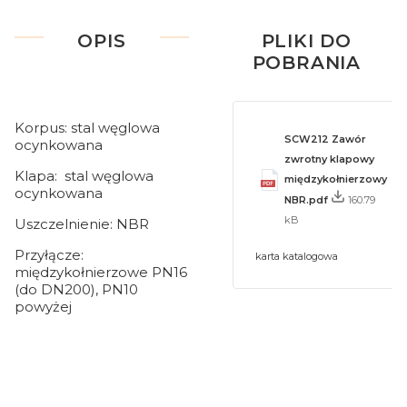
OPIS
PLIKI DO
POBRANIA
Korpus: stal węglowa
SCW212 Zawór
ocynkowana
zwrotny klapowy
Klapa: stal węglowa
międzykołnierzowy
ocynkowana
NBR.pdf
160.79
kB
Uszczelnienie: NBR
Przyłącze:
karta katalogowa
międzykołnierzowe PN16
(do DN200), PN10
powyżej