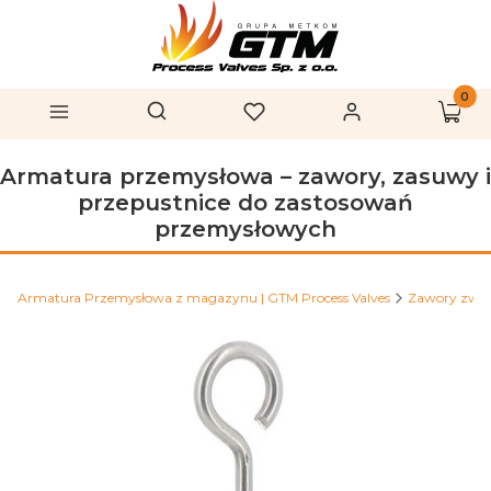
Produk
Otwórz wyszukiwarkę
Szukaj
Menu
Ulubione
Zaloguj się
Koszy
Armatura przemysłowa – zawory, zasuwy i
przepustnice do zastosowań
przemysłowych
Armatura Przemysłowa z magazynu | GTM Process Valves
Zawory zwr