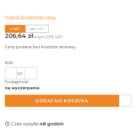
Przejdź do pełnego opisu
z VAT
bez VAT
Cena
206,64 zł
w tym
23%
VAT
Ceny podane bez kosztów dostawy.
Ilość
szt.
Dostępność:
na wyczerpaniu
DODAJ DO KOSZYKA
Czas wysyłki:
48 godzin