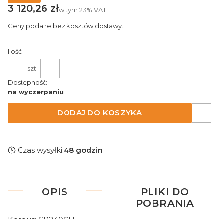
Cena
3 120,26 zł
w tym
23%
VAT
Ceny podane bez kosztów dostawy.
Ilość
szt.
Dostępność:
na wyczerpaniu
DODAJ DO KOSZYKA
Czas wysyłki:
48 godzin
OPIS
PLIKI DO
POBRANIA