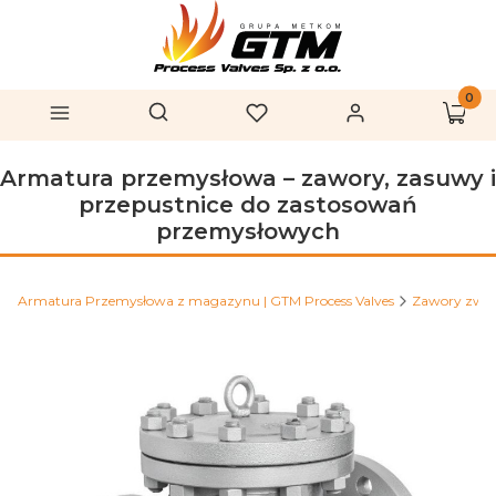
Produk
Otwórz wyszukiwarkę
Szukaj
Menu
Ulubione
Zaloguj się
Koszy
Armatura przemysłowa – zawory, zasuwy i
przepustnice do zastosowań
przemysłowych
Armatura Przemysłowa z magazynu | GTM Process Valves
Zawory zwr