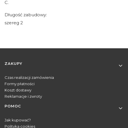
C.
Długość zabudowy:
szereg 2
Linki w stopce
ZAKUPY
Czas realizacji zamówienia
Formy płatności
Koszt dostawy
Reklamacje i zwroty
POMOC
Jak kupować?
Polityka cookies