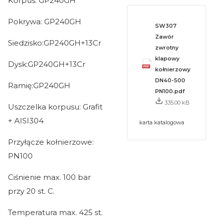
Korpus: GP240GH
Pokrywa: GP240GH
SW307
Zawór
Siedzisko:GP240GH+13Cr
zwrotny
klapowy
Dysk:GP240GH+13Cr
kołnierzowy
DN40-500
Ramię:GP240GH
PN100.pdf
335.00 kB
Uszczelka korpusu: Grafit
+ AISI304
karta katalogowa
Przyłącze kołnierzowe:
PN100
Ciśnienie max. 100 bar
przy 20 st. C.
Temperatura max. 425 st.