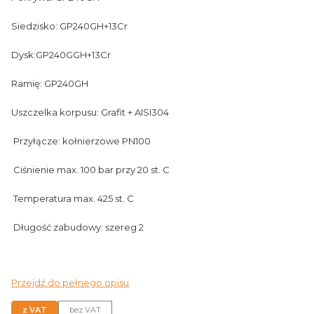
Siedzisko: GP240GH+13Cr
Dysk:GP240GGH+13Cr
Ramię: GP240GH
Uszczelka korpusu: Grafit + AISI304
Przyłącze: kołnierzowe PN100
Ciśnienie max. 100 bar przy 20 st. C
Temperatura max. 425 st. C
Długość zabudowy: szereg 2
Przejdź do pełnego opisu
z VAT
bez VAT