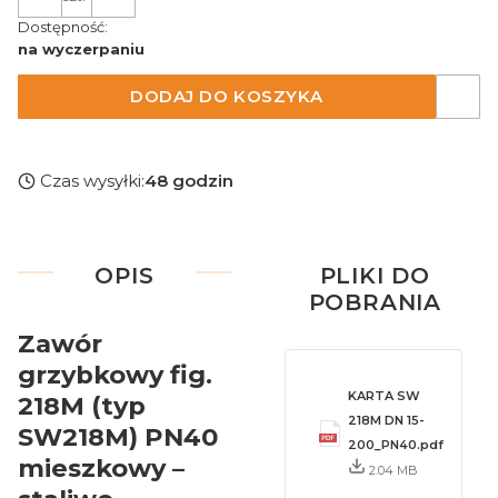
Dostępność:
na wyczerpaniu
DODAJ DO KOSZYKA
Czas wysyłki:
48 godzin
OPIS
PLIKI DO
POBRANIA
Zawór
grzybkowy fig.
KARTA SW
218M (typ
218M DN 15-
SW218M) PN40
200_PN40.pdf
mieszkowy –
2.04 MB