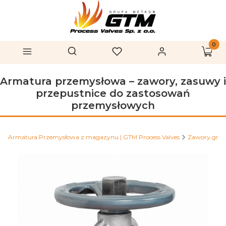
Produk
Otwórz wyszukiwarkę
Szukaj
Menu
Ulubione
Zaloguj się
Koszy
Armatura przemysłowa – zawory, zasuwy i
przepustnice do zastosowań
przemysłowych
Armatura Przemysłowa z magazynu | GTM Process Valves
Zawory grz