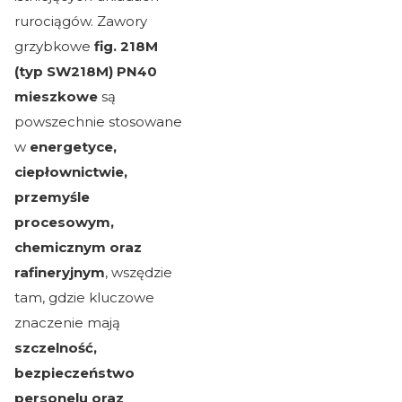
rurociągów. Zawory
grzybkowe
fig. 218M
(typ SW218M) PN40
mieszkowe
są
powszechnie stosowane
w
energetyce,
ciepłownictwie,
przemyśle
procesowym,
chemicznym oraz
rafineryjnym
, wszędzie
tam, gdzie kluczowe
znaczenie mają
szczelność,
bezpieczeństwo
personelu oraz