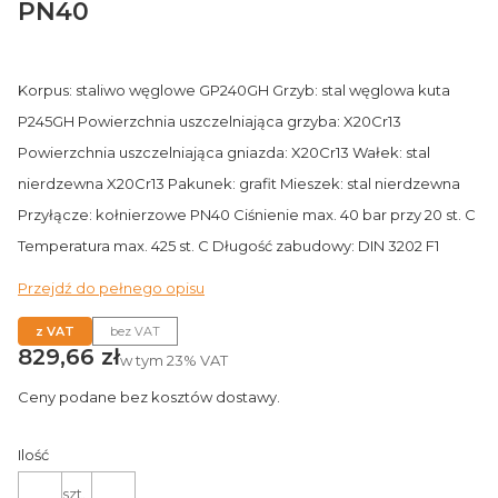
PN40
Korpus: staliwo węglowe GP240GH Grzyb: stal węglowa kuta
P245GH Powierzchnia uszczelniająca grzyba: X20Cr13
Powierzchnia uszczelniająca gniazda: X20Cr13 Wałek: stal
nierdzewna X20Cr13 Pakunek: grafit Mieszek: stal nierdzewna
Przyłącze: kołnierzowe PN40 Ciśnienie max. 40 bar przy 20 st. C
Temperatura max. 425 st. C Długość zabudowy: DIN 3202 F1
Przejdź do pełnego opisu
z VAT
bez VAT
Cena
829,66 zł
w tym
23%
VAT
Ceny podane bez kosztów dostawy.
Ilość
szt.