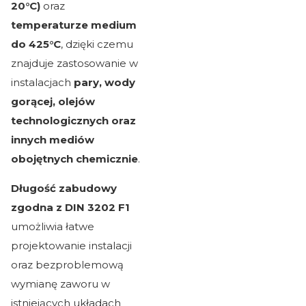
20°C)
oraz
temperaturze medium
do 425°C
, dzięki czemu
znajduje zastosowanie w
instalacjach
pary, wody
gorącej, olejów
technologicznych oraz
innych mediów
obojętnych chemicznie
.
Długość zabudowy
zgodna z DIN 3202 F1
umożliwia łatwe
projektowanie instalacji
oraz bezproblemową
wymianę zaworu w
istniejących układach