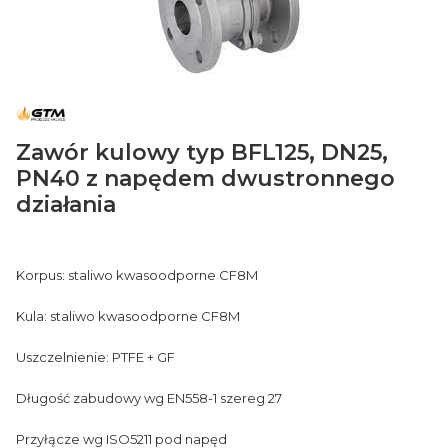
Zawór kulowy typ BFL125, DN25,
PN40 z napędem dwustronnego
działania
Korpus: staliwo kwasoodporne CF8M
Kula: staliwo kwasoodporne CF8M
Uszczelnienie: PTFE + GF
Długość zabudowy wg EN558-1 szereg 27
Przyłącze wg ISO5211 pod napęd