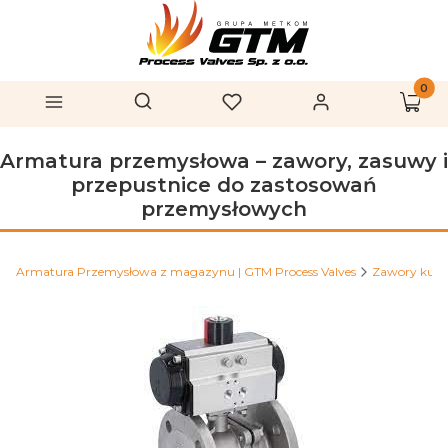
Produk
Otwórz wyszukiwarkę
Szukaj
Menu
Ulubione
Zaloguj się
Koszy
Armatura przemysłowa – zawory, zasuwy i
przepustnice do zastosowań
przemysłowych
Armatura Przemysłowa z magazynu | GTM Process Valves
Zawory kul