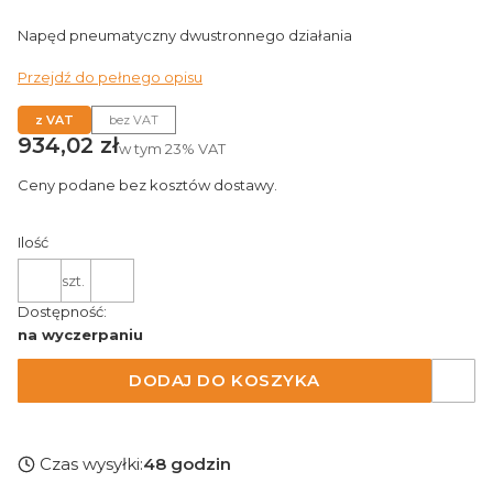
Napęd pneumatyczny dwustronnego działania
Przejdź do pełnego opisu
z VAT
bez VAT
Cena
934,02 zł
w tym
23%
VAT
Ceny podane bez kosztów dostawy.
Ilość
szt.
Dostępność:
na wyczerpaniu
DODAJ DO KOSZYKA
Czas wysyłki:
48 godzin