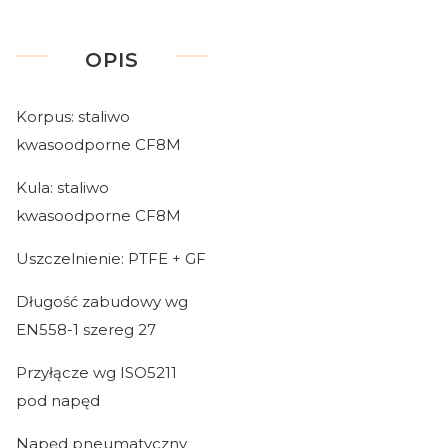
OPIS
Korpus: staliwo
kwasoodporne CF8M
Kula: staliwo
kwasoodporne CF8M
Uszczelnienie: PTFE + GF
Długość zabudowy wg
EN558-1 szereg 27
Przyłącze wg ISO5211
pod napęd
Napęd pneumatyczny