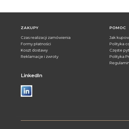
Linki w stopce
ZAKUPY
POMOC
Czas realizacji zamówienia
Jak kupo
Formy płatności
Polityka c
Koszt dostawy
Częste py
Reklamacje i zwroty
Polityka P
Regulami
Linkedln