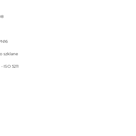
08
PN16
o szklane
 ISO 5211