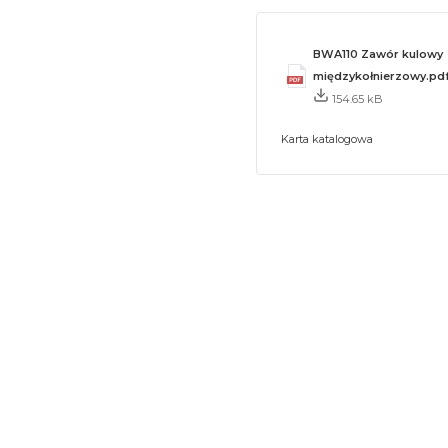
BWA110 Zawór kulowy
międzykołnierzowy.pd
154.65 kB
Karta katalogowa