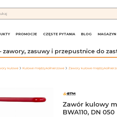
UKTY
PROMOCJE
CZĘSTE PYTANIA
BLOG
MAGAZYN
 zawory, zasuwy i przepustnice do z
wory kulowe
Kulowe międzykołnierzowe
Zawory kulowe międzykołnierzow
Zawór kulowy m
BWA110, DN 050