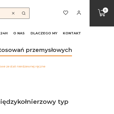
Produkty
Koszyk
Ulubione
Zaloguj się
Wyczyść
Szukaj
 24H
O NAS
DLACZEGO MY
KONTAKT
astosowań przemysłowych
e ze stali nierdzewnej ręczne
iędzykołnierzowy typ