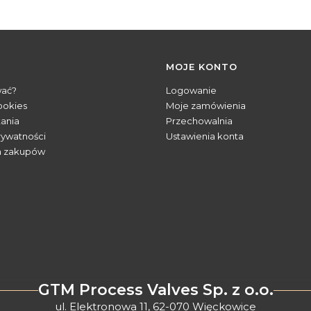
MOJE KONTO
wać?
Logowanie
ookies
Moje zamówienia
tania
Przechowalnia
rywatności
Ustawienia konta
n zakupów
GTM Process Valves Sp. z o.o.
ul. Elektronowa 11, 62-070 Więckowice