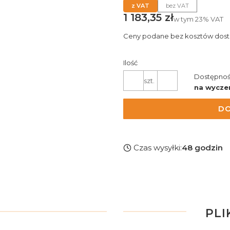
z VAT
bez VAT
Cena
1 183,35 zł
w tym
23%
VAT
Ceny podane bez kosztów dost
Ilość
Dostępnoś
szt.
na wycze
DO
Czas wysyłki:
48 godzin
PLI