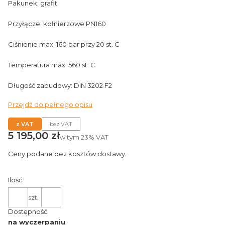
Pakunek: grafit
Przyłącze: kołnierzowe PN160
Ciśnienie max. 160 bar przy 20 st. C
Temperatura max. 560 st. C
Długość zabudowy: DIN 3202 F2
Przejdź do pełnego opisu
z VAT
bez VAT
Cena
5 195,00 zł
w tym
23%
VAT
Ceny podane bez kosztów dostawy.
Ilość
szt.
Dostępność:
na wyczerpaniu