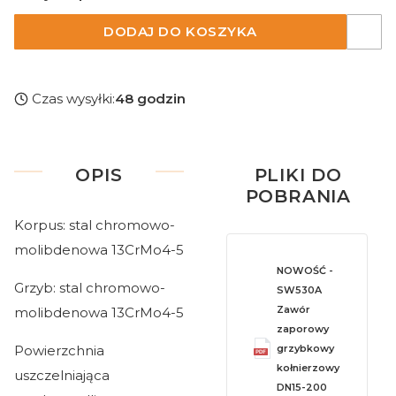
DODAJ DO KOSZYKA
Czas wysyłki:
48 godzin
OPIS
PLIKI DO
POBRANIA
Korpus: stal chromowo-
molibdenowa 13CrMo4-5
NOWOŚĆ -
Grzyb: stal chromowo-
SW530A
Zawór
molibdenowa 13CrMo4-5
zaporowy
Powierzchnia
grzybkowy
kołnierzowy
uszczelniająca
DN15-200