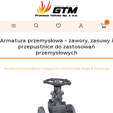
Produk
Otwórz wyszukiwarkę
Szukaj
Menu
Ulubione
Zaloguj się
Koszy
Armatura przemysłowa – zawory, zasuwy i
przepustnice do zastosowań
przemysłowych
Armatura Przemysłowa z magazynu | GTM Process Valves
Zawory grz