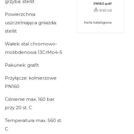
grzyba: stellit
PN160.pdf
91.83 kB
Powierzchnia
uszczelniająca gniazda:
Karta katalogowa
stellit
Wałek: stal chromowo-
molibdenowa 13CrMo4-5
Pakunek: grafit
Przyłącze: kołnierzowe
PN160
Ciśnienie max. 160 bar
przy 20 st. C
Temperatura max. 560 st.
C