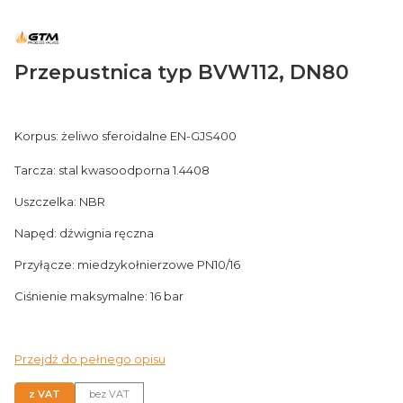
Przepustnica typ BVW112, DN80
Korpus: żeliwo sferoidalne EN-GJS400
Tarcza: stal kwasoodporna 1.4408
Uszczelka: NBR
Napęd: dźwignia ręczna
Przyłącze: miedzykołnierzowe PN10/16
Ciśnienie maksymalne: 16 bar
Przejdź do pełnego opisu
z VAT
bez VAT