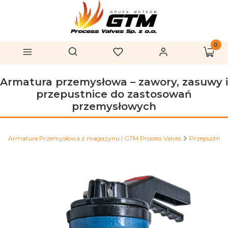
Produk
Otwórz wyszukiwarkę
Szukaj
Menu
Ulubione
Zaloguj się
Koszy
Armatura przemysłowa – zawory, zasuwy i
przepustnice do zastosowań
przemysłowych
Armatura Przemysłowa z magazynu | GTM Process Valves
Przepustnice