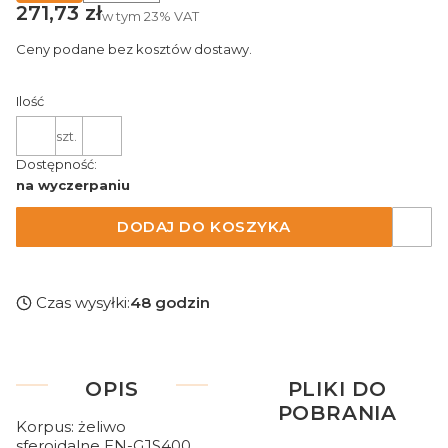
Cena
271,73 zł
w tym
23%
VAT
Ceny podane bez kosztów dostawy.
Ilość
szt.
Dostępność:
na wyczerpaniu
DODAJ DO KOSZYKA
Czas wysyłki:
48 godzin
OPIS
PLIKI DO
POBRANIA
Korpus: żeliwo
sferoidalne EN-GJS400