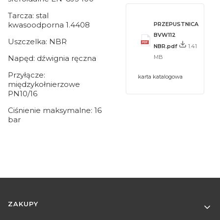
Tarcza: stal
kwasoodporna 1.4408
PRZEPUSTNICA
BVW112
Uszczelka: NBR
NBR.pdf
1.41
Napęd: dźwignia ręczna
MB
Przyłącze:
karta katalogowa
międzykołnierzowe
PN10/16
Ciśnienie maksymalne: 16
bar
Linki w stopce
ZAKUPY