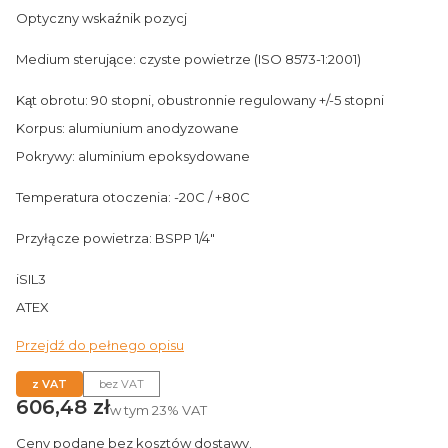
Optyczny wskaźnik pozycj
Medium sterujące: czyste powietrze (ISO 8573-1:2001)
Kąt obrotu: 90 stopni, obustronnie regulowany +/-5 stopni
Korpus: alumiunium anodyzowane
Pokrywy: aluminium epoksydowane
Temperatura otoczenia: -20C / +80C
Przyłącze powietrza: BSPP 1/4"
iSIL3
ATEX
Przejdź do pełnego opisu
z VAT
bez VAT
Cena
606,48 zł
w tym
23%
VAT
Ceny podane bez kosztów dostawy.