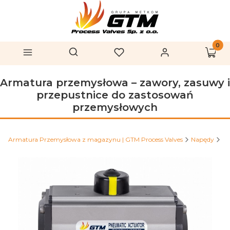
Produk
Otwórz wyszukiwarkę
Szukaj
Menu
Ulubione
Zaloguj się
Koszy
Armatura przemysłowa – zawory, zasuwy i
przepustnice do zastosowań
przemysłowych
Armatura Przemysłowa z magazynu | GTM Process Valves
Napędy
Na