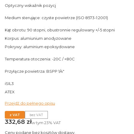
Optyczny wskaźnik pozycj
Medium sterujące: czyste powietrze (ISO 8573-1:2001)
Kąt obrotu: 90 stopni, obustronnie regulowany +/-5 stopni
Korpus: alumiunium anodyzowane
Pokrywy: aluminium epoksydowane
Temperatura otoczenia: -20C / +80C
Przyłącze powietrza: BSPP 1/4"
iSIL3
ATEX
Przejdź do pełnego opisu
z VAT
bez VAT
Cena
332,68 zł
w tym
23%
VAT
Ceny podane bez kosztów dostawy.