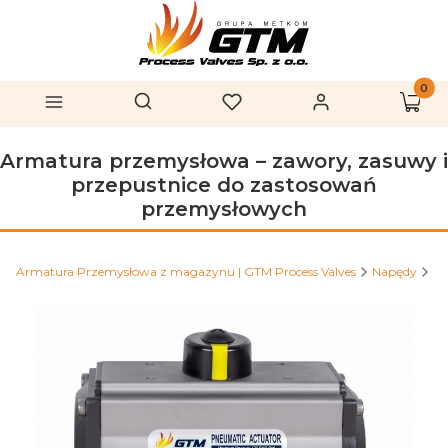
Produk
Otwórz wyszukiwarkę
Szukaj
Menu
Ulubione
Zaloguj się
Koszy
Armatura przemysłowa – zawory, zasuwy i
przepustnice do zastosowań
przemysłowych
Armatura Przemysłowa z magazynu | GTM Process Valves
Napędy
Na