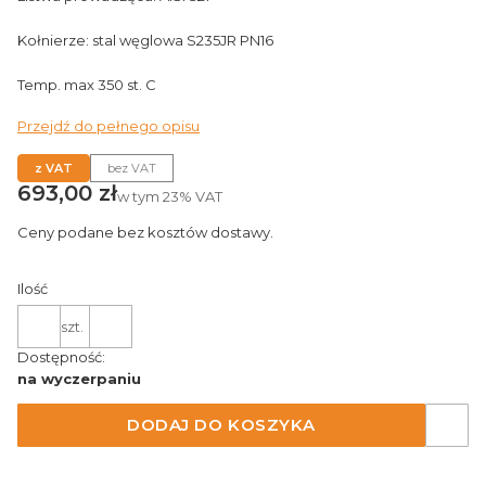
Kołnierze: stal węglowa S235JR PN16
Temp. max 350 st. C
Przejdź do pełnego opisu
z VAT
bez VAT
Cena
693,00 zł
w tym
23%
VAT
Ceny podane bez kosztów dostawy.
Ilość
szt.
Dostępność:
na wyczerpaniu
DODAJ DO KOSZYKA