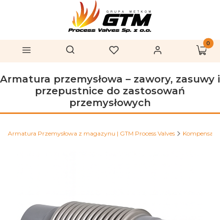
Produk
Otwórz wyszukiwarkę
Szukaj
Menu
Ulubione
Zaloguj się
Koszy
Armatura przemysłowa – zawory, zasuwy i
przepustnice do zastosowań
przemysłowych
Armatura Przemysłowa z magazynu | GTM Process Valves
Kompensato