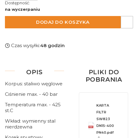
Dostępność:
na wyczerpaniu
DODAJ DO KOSZYKA
Czas wysyłki:
48 godzin
OPIS
PLIKI DO
POBRANIA
Korpus: staliwo węglowe
Ciśnienie max. - 40 bar
Temperatura max. - 425
KARTA
st.C
FILTR
SW823
Wkład: wymienny stal
DN15-400
nierdzewna
PN40.pdf
Korek spustowy