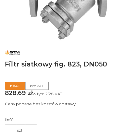
Filtr siatkowy fig. 823, DN050
z VAT
bez VAT
Cena
828,69 zł
w tym
23%
VAT
Ceny podane bez kosztów dostawy.
Ilość
szt.