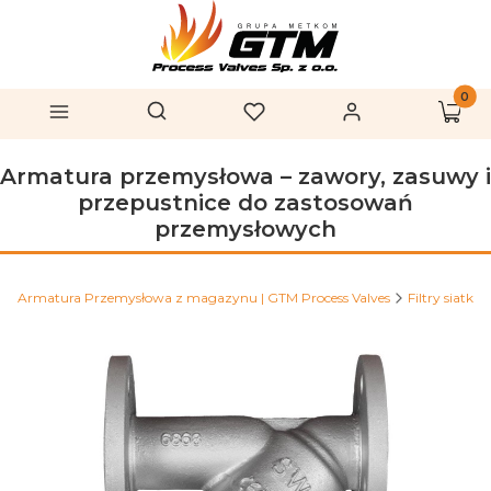
Produk
Otwórz wyszukiwarkę
Szukaj
Menu
Ulubione
Zaloguj się
Koszy
Armatura przemysłowa – zawory, zasuwy i
przepustnice do zastosowań
przemysłowych
Armatura Przemysłowa z magazynu | GTM Process Valves
Filtry siatko