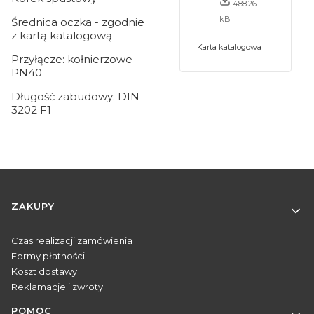
488.26
kB
Średnica oczka - zgodnie
z kartą katalogową
Karta katalogowa
Przyłącze: kołnierzowe
PN40
Długość zabudowy: DIN
3202 F1
Linki w stopce
ZAKUPY
Czas realizacji zamówienia
Formy płatności
Koszt dostawy
Reklamacje i zwroty
POMOC