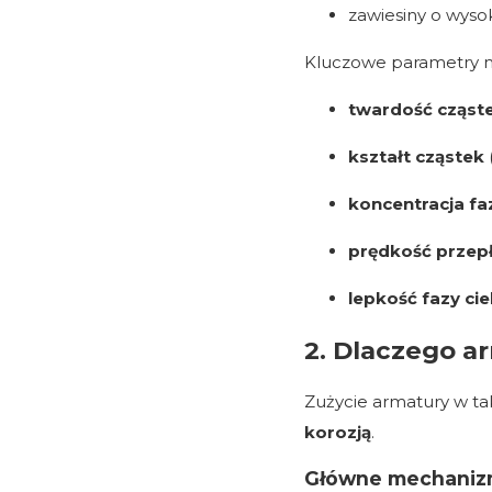
zawiesiny o wysok
Kluczowe parametry 
twardość cząst
kształt cząstek
koncentracja faz
prędkość przep
lepkość fazy cie
2. Dlaczego a
Zużycie armatury w tak
korozją
.
Główne mechanizm