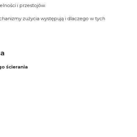
ności i przestojów.
echanizmy zużycia występują i dlaczego w tych
na
o ścierania