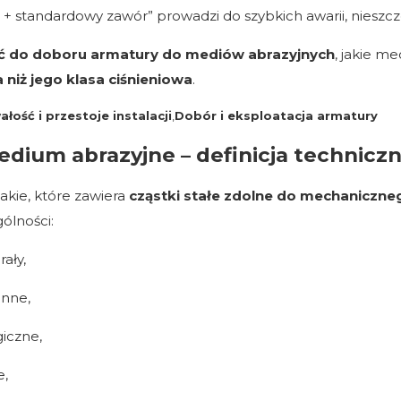
 standardowy zawór” prowadzi do szybkich awarii, nieszczel
ić do doboru armatury do mediów abrazyjnych
, jakie m
niż jego klasa ciśnieniowa
.
łość i przestoje instalacji
,
Dobór i eksploatacja armatury
medium abrazyjne – definicja technicz
akie, które zawiera
cząstki stałe zdolne do mechaniczneg
gólności:
rały,
enne,
iczne,
e,