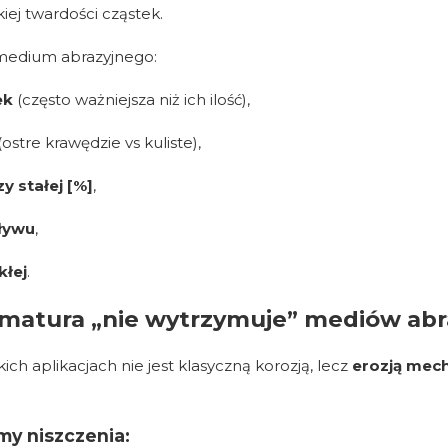
iej twardości cząstek.
medium abrazyjnego:
ek
(często ważniejsza niż ich ilość),
(ostre krawędzie vs kuliste),
y stałej [%]
,
ływu
,
kłej
.
rmatura „nie wytrzymuje” mediów ab
ich aplikacjach nie jest klasyczną korozją, lecz
erozją mec
y niszczenia: