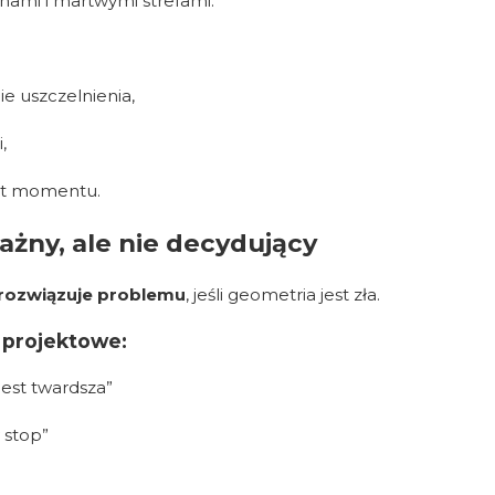
inami i martwymi strefami.
e uszczelnienia,
,
st momentu.
ważny, ale nie decydujący
 rozwiązuje problemu
, jeśli geometria jest zła.
 projektowe:
jest twardsza”
 stop”