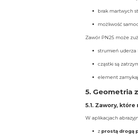
brak martwych st
możliwość samoo
Zawór PN25 może zużyć 
strumień uderza
cząstki są zatrz
element zamykają
5. Geometria 
5.1. Zawory, które 
W aplikacjach abrazyj
z
prostą drogą 