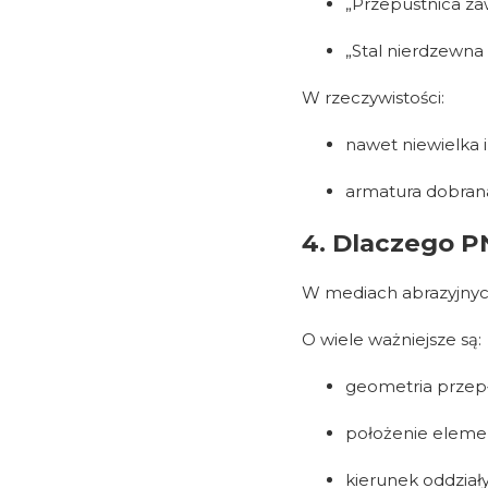
„Przepustnica za
„Stal nierdzewna
W rzeczywistości:
nawet niewielka 
armatura dobrana
4. Dlaczego P
W mediach abrazyjny
O wiele ważniejsze są:
geometria przep
położenie eleme
kierunek oddział