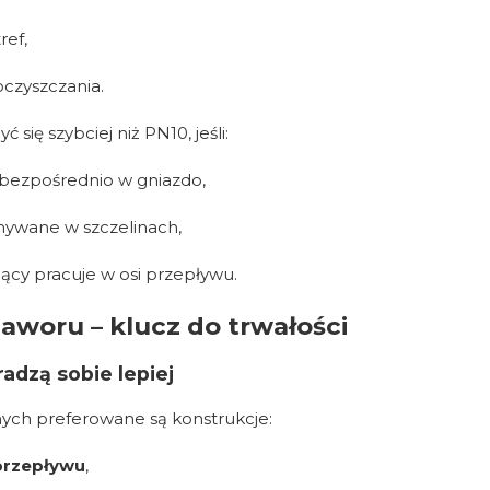
ref,
czyszczania.
się szybciej niż PN10, jeśli:
 bezpośrednio w gniazdo,
ymywane w szczelinach,
cy pracuje w osi przepływu.
zaworu – klucz do trwałości
radzą sobie lepiej
nych preferowane są konstrukcje:
przepływu
,