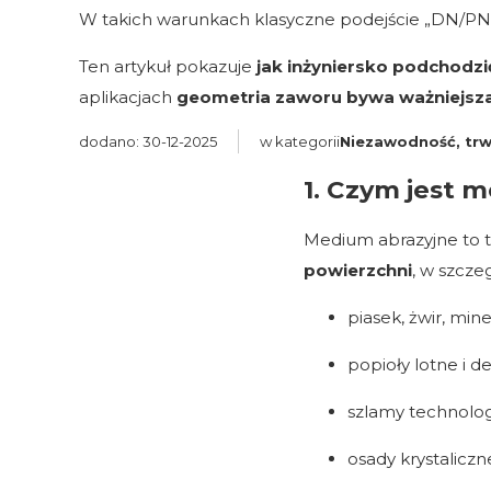
W takich warunkach klasyczne podejście „DN/PN +
Ten artykuł pokazuje
jak inżyniersko podchodz
aplikacjach
geometria zaworu bywa ważniejsza 
dodano: 30-12-2025
w kategorii
Niezawodność, trwa
1. Czym jest 
Medium abrazyjne to t
powierzchni
, w szcze
piasek, żwir, mine
popioły lotne i d
szlamy technolog
osady krystaliczn