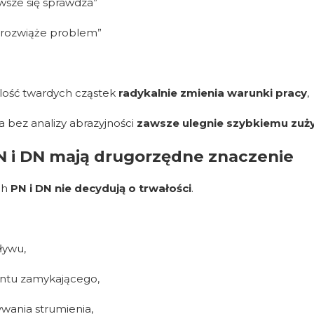
wsze się sprawdza”
 rozwiąże problem”
ilość twardych cząstek
radykalnie zmienia warunki pracy
,
 bez analizy abrazyjności
zawsze ulegnie szybkiemu zuż
N i DN mają drugorzędne znaczenie
ch
PN i DN nie decydują o trwałości
.
ływu,
ntu zamykającego,
ywania strumienia,