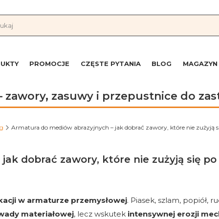
UKTY
PROMOCJE
CZĘSTE PYTANIA
BLOG
MAGAZYN
 zawory, zasuwy i przepustnice do z
og
Armatura do mediów abrazyjnych – jak dobrać zawory, które nie zużyją si
ak dobrać zawory, które nie zużyją się po
ikacji w armaturze przemysłowej
. Piasek, szlam, popiół, 
wady materiałowej
, lecz wskutek
intensywnej erozji mec