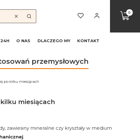
Produkty
Koszyk
Ulubione
Zaloguj się
Wyczyść
Szukaj
 24H
O NAS
DLACZEGO MY
KONTAKT
astosowań przemysłowych
ę po kilku miesiącach
 kilku miesiącach
rudy, zawiesiny mineralne czy kryształy w medium
hanicznej
.