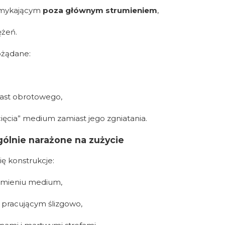
amykającym
poza głównym strumieniem
,
ężeń.
ożądane:
iast obrotowego,
ięcia” medium zamiast jego zgniatania.
gólnie narażone na zużycie
ię konstrukcje:
rumieniu medium,
 pracującym ślizgowo,