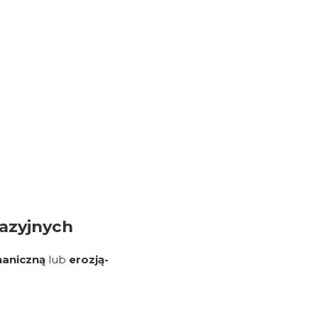
razyjnych
haniczną
lub
erozją-