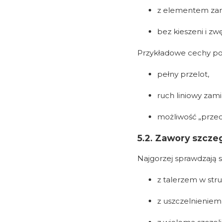
z elementem z
bez kieszeni i zw
Przykładowe cechy p
pełny przelot,
ruch liniowy zam
możliwość „przec
5.2. Zawory szcze
Najgorzej sprawdzają s
z talerzem w st
z uszczelnieniem