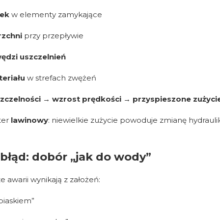
tek
w elementy zamykające
rzchni
przy przepływie
ędzi uszczelnień
eriału
w strefach zwężeń
szczelności → wzrost prędkości → przyspieszone zużyci
ter
lawinowy
: niewielkie zużycie powoduje zmianę hydraulik
 błąd: dobór „jak do wody”
e awarii wynikają z założeń:
 piaskiem”