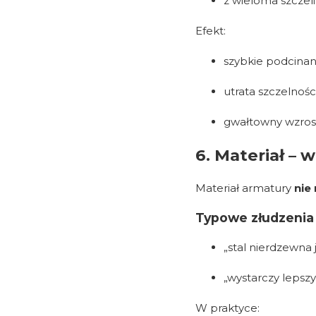
z wieloma szczel
Efekt:
szybkie podcinani
utrata szczelności
gwałtowny wzro
6. Materiał – 
Materiał armatury
nie
Typowe złudzenia
„stal nierdzewna 
„wystarczy lepszy
W praktyce: