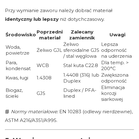
Przy wymianie zaworu należy dobrać materiał
identyczny lub lepszy
niż dotychczasowy.
Poprzedni
Zalecany
Środowisko
Uwagi
materiał
zamiennik
Żeliwo
Lepsza
Woda,
Żeliwo GJL
sferoidalne GJS
odporność
powietrze
/ stal węglowa
na uderzenia
Para,
Dla temp. >
WCB
Stal kuta C22.8
kondensat
200°C
1.4408 (316) lub
Zwiększona
Kwas, ługi
1.4308
Duplex
odporność
Eliminacja
Biogaz,
Duplex / PFA-
GJS
korozji
ścieki
lined
siarkowej
📘
Normy materiałowe:
EN 10283 (odlewy nierdzewne),
ASTM A216/A351/A995.