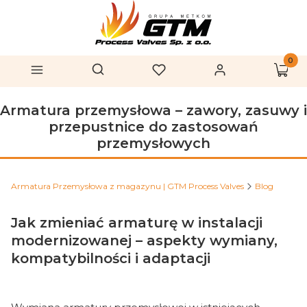
Produk
Otwórz wyszukiwarkę
Szukaj
Menu
Ulubione
Zaloguj się
Koszy
Armatura przemysłowa – zawory, zasuwy i
przepustnice do zastosowań
przemysłowych
Armatura Przemysłowa z magazynu | GTM Process Valves
Blog
Jak zmieniać armaturę w instalacji
modernizowanej – aspekty wymiany,
kompatybilności i adaptacji