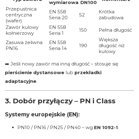
wymiarowa
DN100
Przepustnica
EN 558
Krótka
centryczna
52
Seria 20
zabudowa
(wafer)
Zawór kulowy
EN 558
150
Pełna długość
kołnierzowy
Seria 1
Większa
Zasuwa żeliwna
EN 558
190
długość niż
PN16
Seria 14
kulowy
➡️ Jeśli nowy zawór ma inną długość – stosuje się
pierścienie dystansowe
lub
przekładki
adaptacyjne
.
3. Dobór przyłączy – PN i Class
Systemy europejskie (EN):
PN10 / PN16 / PN25 / PN40 – wg
EN 1092-1
.