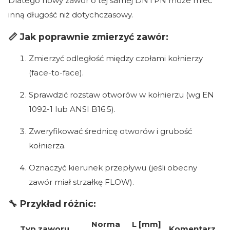
Dlatego nowy zawór o tej samej DN i PN może mieć
inną długość niż dotychczasowy.
📏 Jak poprawnie zmierzyć zawór:
Zmierzyć odległość między czołami kołnierzy
(face-to-face).
Sprawdzić rozstaw otworów w kołnierzu (wg EN
1092-1 lub ANSI B16.5).
Zweryfikować średnicę otworów i grubość
kołnierza.
Oznaczyć kierunek przepływu (jeśli obecny
zawór miał strzałkę FLOW).
🔧 Przykład różnic:
Norma
L [mm]
Typ zaworu
Komentarz