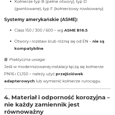
Kołnierze typ B (pełne otwory), typ D
(gwintowane), typ F (kołnierzowy rowkowany).
Systemy amerykańskie (ASME):
Class 150 / 300 / 600 – wg
ASME B16.5
.
Otwory i rozstaw śrub różnią się od EN –
nie są
kompatybilne
.
📘
Praktyczna uwaga:
Jeśli w modernizowanej instalacji łączą się kołnierze
PN16 i CL150 – należy użyć
przejściówek
adapterowych
lub wymienić kołnierze rurociągu.
4. Materiał i odporność korozyjna –
nie każdy zamiennik jest
równoważny