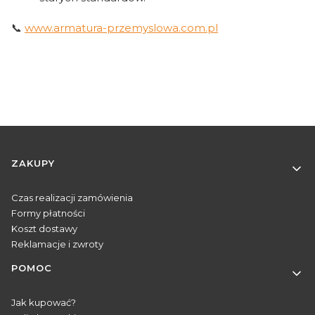
📞
www.armatura-przemyslowa.com.pl
Linki w stopce
ZAKUPY
Czas realizacji zamówienia
Formy płatności
Koszt dostawy
Reklamacje i zwroty
POMOC
Jak kupować?