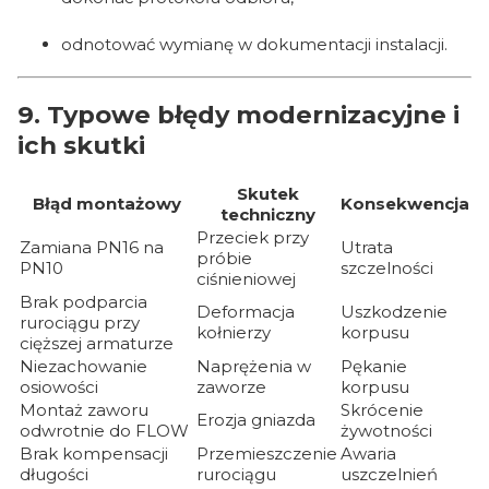
odnotować wymianę w dokumentacji instalacji.
9. Typowe błędy modernizacyjne i
ich skutki
Skutek
Błąd montażowy
Konsekwencja
techniczny
Przeciek przy
Zamiana PN16 na
Utrata
próbie
PN10
szczelności
ciśnieniowej
Brak podparcia
Deformacja
Uszkodzenie
rurociągu przy
kołnierzy
korpusu
cięższej armaturze
Niezachowanie
Naprężenia w
Pękanie
osiowości
zaworze
korpusu
Montaż zaworu
Skrócenie
Erozja gniazda
odwrotnie do FLOW
żywotności
Brak kompensacji
Przemieszczenie
Awaria
długości
rurociągu
uszczelnień