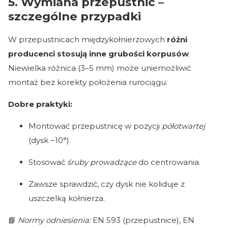
5. Wymiana przepustnic –
szczególne przypadki
W przepustnicach międzykołnierzowych
różni
producenci stosują inne grubości korpusów
.
Niewielka różnica (3–5 mm) może uniemożliwić
montaż bez korekty położenia rurociągu.
Dobre praktyki:
Montować przepustnicę w pozycji
półotwartej
(dysk ~10°).
Stosować
śruby prowadzące
do centrowania.
Zawsze sprawdzić, czy dysk nie koliduje z
uszczelką kołnierza.
📘
Normy odniesienia:
EN 593 (przepustnice), EN