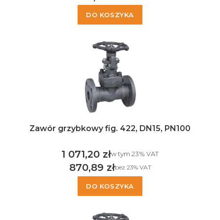
Cena netto
DO KOSZYKA
Zawór grzybkowy fig. 422, DN15, PN100
1 071,20 zł
w tym %s VAT
w tym
23%
VAT
Cena brutto
870,89 zł
bez 23% VAT
Cena netto
DO KOSZYKA