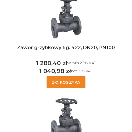
Zawór grzybkowy fig. 422, DN20, PN100
1 280,40 zł
w tym %s VAT
w tym
23%
VAT
Cena brutto
1 040,98 zł
bez 23% VAT
Cena netto
DO KOSZYKA