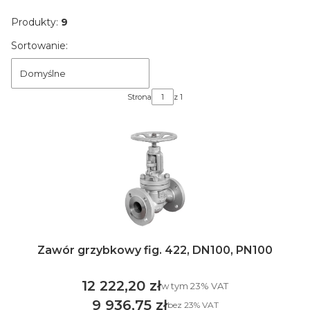
Produkty:
9
Lista produktów
Sortowanie:
Domyślne
Strona
z 1
Zawór grzybkowy fig. 422, DN100, PN100
12 222,20 zł
w tym %s VAT
w tym
23%
VAT
Cena brutto
9 936,75 zł
bez 23% VAT