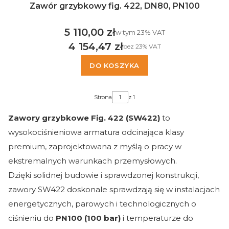
Zawór grzybkowy fig. 422, DN80, PN100
5 110,00 zł
w tym %s VAT
w tym
23%
VAT
Cena brutto
4 154,47 zł
bez 23% VAT
Cena netto
DO KOSZYKA
Strona
z 1
Zawory grzybkowe Fig. 422 (SW422)
to
wysokociśnieniowa armatura odcinająca klasy
premium, zaprojektowana z myślą o pracy w
ekstremalnych warunkach przemysłowych.
Dzięki solidnej budowie i sprawdzonej konstrukcji,
zawory SW422 doskonale sprawdzają się w instalacjach
energetycznych, parowych i technologicznych o
ciśnieniu do
PN100 (100 bar)
i temperaturze do