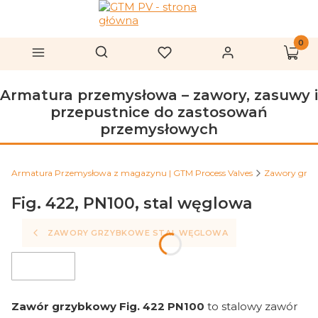
Produk
Otwórz wyszukiwarkę
Szukaj
Menu
Ulubione
Zaloguj się
Koszy
Armatura przemysłowa – zawory, zasuwy i
przepustnice do zastosowań
przemysłowych
Armatura Przemysłowa z magazynu | GTM Process Valves
Zawory grz
Fig. 422, PN100, stal węglowa
ZAWORY GRZYBKOWE STAL WĘGLOWA
FILTRY
Zawór grzybkowy Fig. 422 PN100
to stalowy zawór