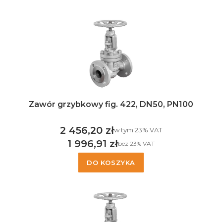
Zawór grzybkowy fig. 422, DN50, PN100
2 456,20 zł
w tym %s VAT
w tym
23%
VAT
Cena brutto
1 996,91 zł
bez 23% VAT
Cena netto
DO KOSZYKA