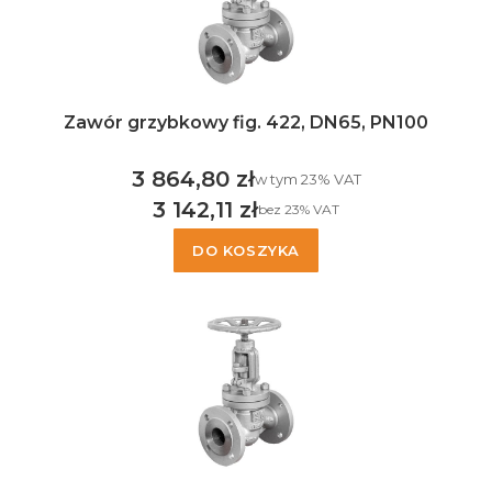
Zawór grzybkowy fig. 422, DN65, PN100
3 864,80 zł
w tym %s VAT
w tym
23%
VAT
Cena brutto
3 142,11 zł
bez 23% VAT
Cena netto
DO KOSZYKA