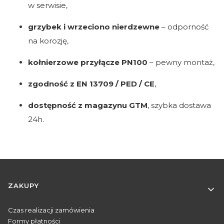
w serwisie,
grzybek i wrzeciono nierdzewne
– odporność
na korozję,
kołnierzowe przyłącze PN100
– pewny montaż,
zgodność z EN 13709 / PED / CE
,
dostępność z magazynu GTM
, szybka dostawa
24h.
Linki w stopce
ZAKUPY
Czas realizacji zamówienia
Formy płatności