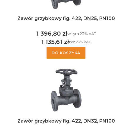
Zawór grzybkowy fig. 422, DN25, PN100
1 396,80 zł
w tym %s VAT
w tym
23%
VAT
Cena brutto
1 135,61 zł
bez 23% VAT
Cena netto
DO KOSZYKA
Zawór grzybkowy fig. 422, DN32, PN100