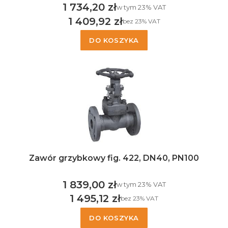
1 734,20 zł
w tym %s VAT
w tym
23%
VAT
Cena brutto
1 409,92 zł
bez 23% VAT
Cena netto
DO KOSZYKA
Zawór grzybkowy fig. 422, DN40, PN100
1 839,00 zł
w tym %s VAT
w tym
23%
VAT
Cena brutto
1 495,12 zł
bez 23% VAT
Cena netto
DO KOSZYKA